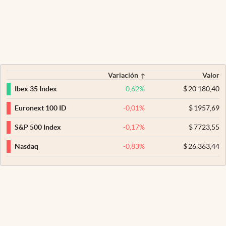
Variación
Valor
0,62
%
$
20.180,40
Ibex 35 Index
-0,01
%
$
1957,69
Euronext 100 ID
-0,17
%
$
7723,55
S&P 500 Index
-0,83
%
$
26.363,44
Nasdaq