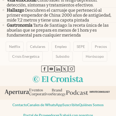
Vida emocional
Cómo saber si tengo depresión:
detección, síntomas y tratamientos efectivos.
Hallazgo
Descubren el carruaje que perteneció al
primer emperador de China: 2000 años de antigüedad,
mide 7,2 metros y tiene una capota pintada
Gastronomía
Tarta de Santiago: la receta única de las
abuelas que se prepara en menos de 1 hora y es
fundamental para cualquier merienda
Netflix
Celulares
Empleo
SEPE
Precios
Crisis Energetica
Subsidio
Horóscopo
abre en nueva pestaña
abre en nueva pestaña
abre en nueva pestaña
abre en nueva pestaña
abre en nueva pestaña
Contacto
Canales de WhatsApp
Suscribite
Quiénes Somos
Portal de Proveedores
Trabajá con nosotros