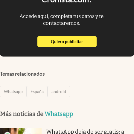
Accede aquí, completa tus datos y te
contactaremos.
abre en nueva pestaña
Quiero publicitar
Temas relacionados
Whatsapp
España
android
Más noticias de
Whatsapp
WhatsApp deja de ser gratis: a