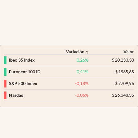
Variación
Valor
0,26
%
$
20.233,30
Ibex 35 Index
0,41
%
$
1965,65
Euronext 100 ID
-0,18
%
$
7709,96
S&P 500 Index
-0,06
%
$
26.348,35
Nasdaq