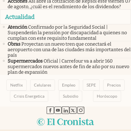
Acciones
Así abre la cotización de Repsol este viernes 07
de agosto, ¿cuál es el rendimiento de los dividendos?
Actualidad
Atención
Confirmado por la Seguridad Social |
Suspenderán la pensión por discapacidad a quienes no
cumplan con este requisito fundamental
Obras
Proyectan un nuevo tren que conectará el
aeropuerto con una de las ciudades más importantes del
país
Supermercados
Oficial | Carrefour va a abrir 160
supermercados nuevos antes de fin de año por su nuevo
plan de expansión
Netflix
Celulares
Empleo
SEPE
Precios
Crisis Energetica
Subsidio
Horóscopo
abre en nueva pestaña
abre en nueva pestaña
abre en nueva pestaña
abre en nueva pestaña
abre en nueva pestaña