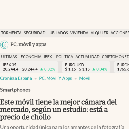
Últimas Noticias
TORMENTA
SEGURIDAD
JUBILADOS
VIVIENDA
ALQUILER
ACCIONE
Economía y finanzas
SOCIAL
Argentina
PC, móvil y apps
Política
España
Actualidad
ULTIMAS
ECONOMÍA
IBEX
POLÍTICA
ACTUALIDAD
CRIPTOMONE
México
NOTICIAS
Y
Y
IBEX 35
EURO-USD
EURO
Criptomonedas
20.244,4
20.244,4
0.32
%
$
1,15
$
1,15
0.04
%
USA
1965,
FINANZAS
EURO
Cronista España
PC, Móvil Y Apps
Movil
Colombia
España
Uruguay
Smartphones
Este móvil tiene la mejor cámara del
mercado, según un estudio: está a
precio de chollo
Una oportunidad única para los amantes de la fotografía