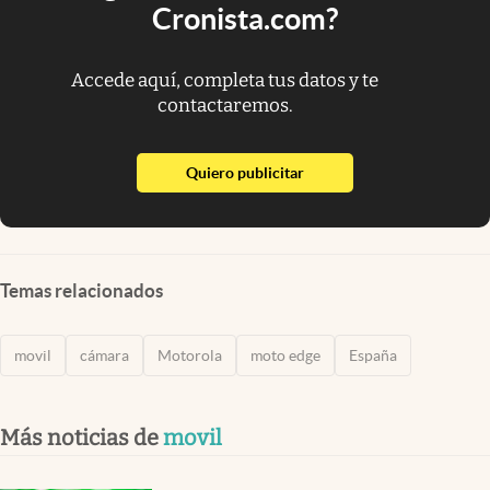
Cronista.com?
Accede aquí, completa tus datos y te
contactaremos.
abre en nueva pestaña
Quiero publicitar
Temas relacionados
movil
cámara
Motorola
moto edge
España
Más noticias de
movil