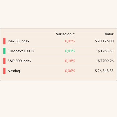
Variación
Valor
-0,02
%
$
20.176,00
Ibex 35 Index
0,41
%
$
1965,65
Euronext 100 ID
-0,18
%
$
7709,96
S&P 500 Index
-0,06
%
$
26.348,35
Nasdaq