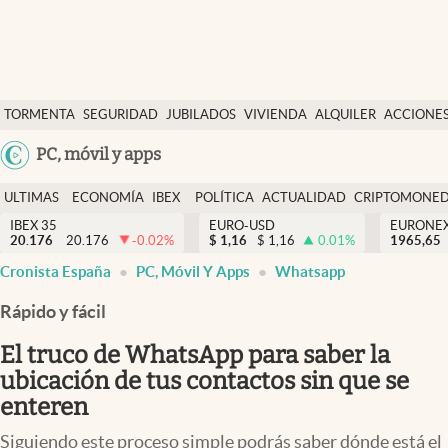
Últimas Noticias
TORMENTA
SEGURIDAD
JUBILADOS
VIVIENDA
ALQUILER
ACCIONE
Economía y finanzas
SOCIAL
Argentina
PC, móvil y apps
Política
España
Actualidad
ULTIMAS
ECONOMÍA
IBEX
POLÍTICA
ACTUALIDAD
CRIPTOMONE
México
NOTICIAS
Y
Y
IBEX 35
EURO-USD
EURONE
Criptomonedas
20.176
20.176
-0.02
%
$
1,16
$
1,16
0.01
%
USA
1965,65
FINANZAS
EURO
Cronista España
PC, Móvil Y Apps
Whatsapp
Colombia
España
Uruguay
Rápido y fácil
El truco de WhatsApp para saber la
ubicación de tus contactos sin que se
enteren
Siguiendo este proceso simple podrás saber dónde está el