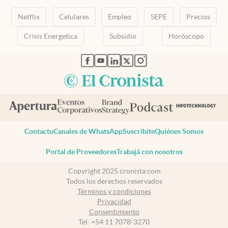
Netflix
Celulares
Empleo
SEPE
Precios
Crisis Energetica
Subsidio
Horóscopo
abre en nueva pestaña
abre en nueva pestaña
abre en nueva pestaña
abre en nueva pestaña
abre en nueva pestaña
Contacto
Canales de WhatsApp
Suscribite
Quiénes Somos
Portal de Proveedores
Trabajá con nosotros
Copyright 2025 cronista.com
Todos los derechos reservados
Términos y condiciones
Privacidad
Consentimiento
Tel:
+54 11 7078-3270