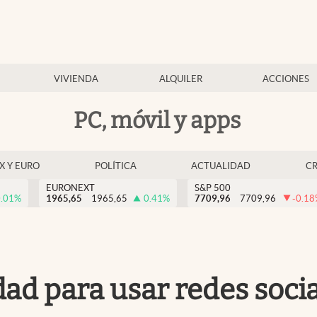
VIVIENDA
ALQUILER
ACCIONES
PC, móvil y apps
EX Y EURO
POLÍTICA
ACTUALIDAD
C
EURONEXT
S&P 500
.01
%
1965,65
1965,65
0.41
%
7709,96
7709,96
-0.18
ad para usar redes socia