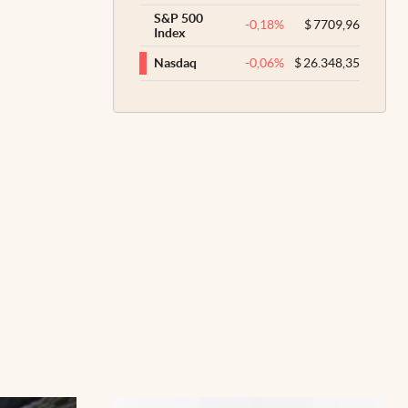
S&P 500
-0,18
%
$
7709,96
Index
-0,06
%
$
26.348,35
Nasdaq