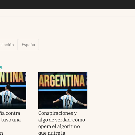
islación
España
s
a contra
Conspiraciones y
 tuvo una
algo de verdad: cómo
opera el algoritmo
ón
que nutre la