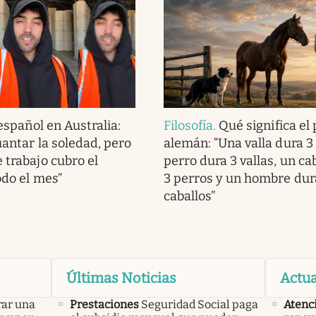
español en Australia:
Filosofía
.
Qué significa el
guantar la soledad, pero
alemán: “Una valla dura 3
 trabajo cubro el
perro dura 3 vallas, un ca
odo el mes”
3 perros y un hombre dur
caballos”
Últimas Noticias
Actua
rar una
Prestaciones
Seguridad Social paga
Atenci