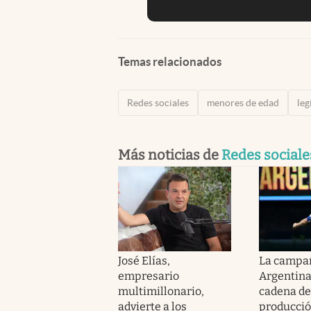
Temas relacionados
Redes sociales
menores de edad
leg
Más noticias de
Redes sociale
José Elías,
La campañ
empresario
Argentina
multimillonario,
cadena de
advierte a los
producci