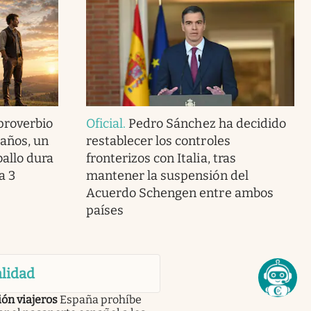
 proverbio
Oficial
.
Pedro Sánchez ha decidido
 años, un
restablecer los controles
ballo dura
fronterizos con Italia, tras
a 3
mantener la suspensión del
Acuerdo Schengen entre ambos
países
lidad
ón viajeros
España prohíbe