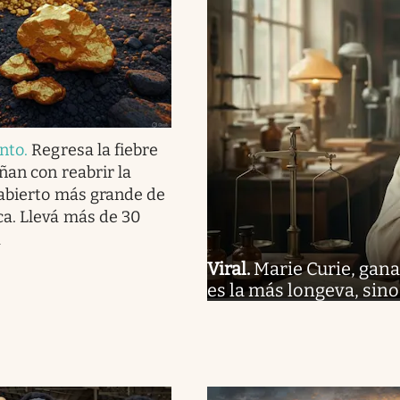
nto
.
Regresa la fiebre
ñan con reabrir la
 abierto más grande de
a. Llevá más de 30
a
Viral
.
Marie Curie, gana
es la más longeva, sino