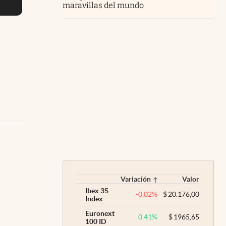
maravillas del mundo
Variación
Valor
Ibex 35
-0,02
%
$
20.176,00
Index
Euronext
0,41
%
$
1965,65
100 ID