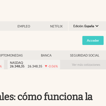
Edición:
España
EMPLEO
NETFLIX
Argentina
Acceder
España
México
RIPTOMONEDAS
BANCA
SEGURIDAD SOCIAL
USA
NASDAQ
Colombia
Ver más cotizaciones
%
26.348,35
26.348,35
-0.06
%
Uruguay
les: cómo funciona la