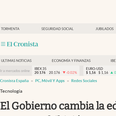
Últimas Noticias
TORMENTA
SEGURIDAD SOCIAL
JUBILADOS
Economía y finanzas
Política
Actualidad
Criptomonedas
ULTIMAS NOTICIAS
ECONOMÍA Y FINANZAS
IB
IBEX 35
EURO-USD
Ir a mercados online
20.176
20.176
-0.02
%
$
1,16
$
1,16
0
Cronista España
PC, Móvil Y Apps
Redes Sociales
Tecnología
El Gobierno cambia la ed