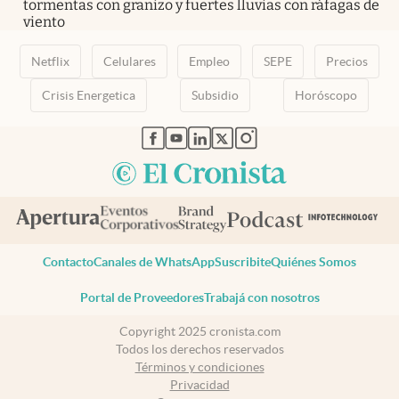
tormentas con granizo y fuertes lluvias con ráfagas de
viento
Netflix
Celulares
Empleo
SEPE
Precios
Crisis Energetica
Subsidio
Horóscopo
abre en nueva pestaña
abre en nueva pestaña
abre en nueva pestaña
abre en nueva pestaña
abre en nueva pestaña
Contacto
Canales de WhatsApp
Suscribite
Quiénes Somos
Portal de Proveedores
Trabajá con nosotros
Copyright 2025 cronista.com
Todos los derechos reservados
Términos y condiciones
Privacidad