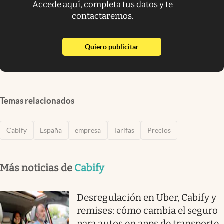
Accede aquí, completa tus datos y te
contactaremos.
abre en nueva pestaña
Quiero publicitar
Temas relacionados
Cabify
España
empresa
Tarifas
Precios
Más noticias de
Cabify
Desregulación en Uber, Cabify y
remises: cómo cambia el seguro
para autos en apps de transporte