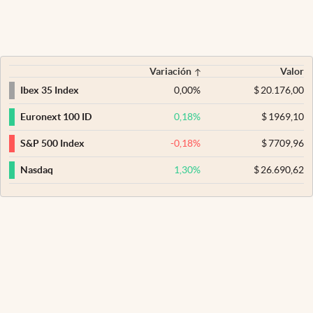
Variación
Valor
0,00
%
$
20.176,00
Ibex 35 Index
0,18
%
$
1969,10
Euronext 100 ID
-0,18
%
$
7709,96
S&P 500 Index
1,30
%
$
26.690,62
Nasdaq