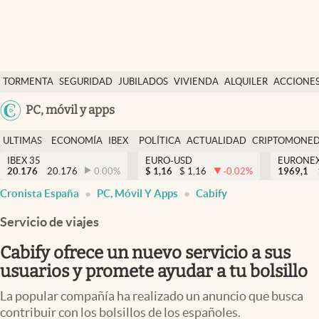
Últimas Noticias
TORMENTA
SEGURIDAD
JUBILADOS
VIVIENDA
ALQUILER
ACCIONE
Economía y finanzas
SOCIAL
Argentina
PC, móvil y apps
Política
España
Actualidad
ULTIMAS
ECONOMÍA
IBEX
POLÍTICA
ACTUALIDAD
CRIPTOMONE
México
NOTICIAS
Y
Y
IBEX 35
EURO-USD
EURONE
Criptomonedas
20.176
20.176
0.00
%
$
1,16
$
1,16
-0.02
%
USA
1969,1
FINANZAS
EURO
Cronista España
PC, Móvil Y Apps
Cabify
Colombia
España
Uruguay
Servicio de viajes
Cabify ofrece un nuevo servicio a sus
usuarios y promete ayudar a tu bolsillo
La popular compañía ha realizado un anuncio que busca
contribuir con los bolsillos de los españoles.