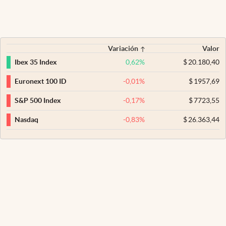
Variación
Valor
0,62
%
$
20.180,40
Ibex 35 Index
-0,01
%
$
1957,69
Euronext 100 ID
-0,17
%
$
7723,55
S&P 500 Index
-0,83
%
$
26.363,44
Nasdaq