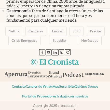
primer emperador de China: 2000 años de antigüedad,
mide 7,2 metros y tiene una capota pintada
Gastronomía
Tarta de Santiago: la receta única de las
abuelas que se prepara en menos de 1 hora y es
fundamental para cualquier merienda
Netflix
Celulares
Empleo
SEPE
Precios
Crisis Energetica
Subsidio
Horóscopo
abre en nueva pestaña
abre en nueva pestaña
abre en nueva pestaña
abre en nueva pestaña
abre en nueva pestaña
Contacto
Canales de WhatsApp
Suscribite
Quiénes Somos
Portal de Proveedores
Trabajá con nosotros
Copyright 2025 cronista.com