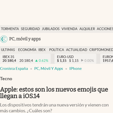
Últimas Noticias
TORMENTA
SEGURIDAD
JUBILADOS
VIVIENDA
ALQUILER
ACCIONE
Economía y finanzas
SOCIAL
Argentina
PC, móvil y apps
Política
España
Actualidad
ULTIMAS
ECONOMÍA
IBEX
POLÍTICA
ACTUALIDAD
CRIPTOMONE
México
NOTICIAS
Y
Y
IBEX 35
EURO-USD
EURO
Criptomonedas
20.180,4
20.180,4
0.62
%
$
1,15
$
1,15
0.00
%
USA
1957,
FINANZAS
EURO
Cronista España
PC, Móvil Y Apps
IPhone
Colombia
España
Uruguay
Tecno
Apple: estos son los nuevos emojis que
llegan a iOS.14
Los dispositivos tendrán una nueva versión y vienen con
más cambios. ¿Cuáles son?