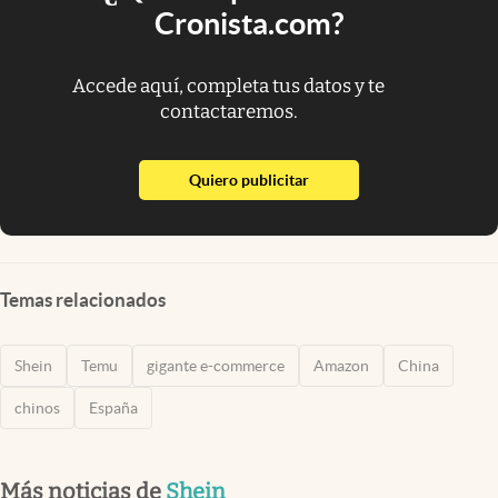
Cronista.com?
Accede aquí, completa tus datos y te
contactaremos.
abre en nueva pestaña
Quiero publicitar
Temas relacionados
Shein
Temu
gigante e-commerce
Amazon
China
chinos
España
Más noticias de
Shein