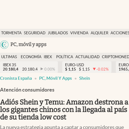
Últimas Noticias
TORMENTA
SEGURIDAD
JUBILADOS
VIVIENDA
ALQUILER
ACCIONE
Economía y finanzas
SOCIAL
Argentina
PC, móvil y apps
Política
España
Actualidad
ULTIMAS
ECONOMÍA
IBEX
POLÍTICA
ACTUALIDAD
CRIPTOMONE
México
NOTICIAS
Y
Y
IBEX 35
EURO-USD
EURO
Criptomonedas
20.180,4
20.180,4
0.00
%
$
1,15
$
1,15
-0.02
%
USA
1965
FINANZAS
EURO
Cronista España
PC, Móvil Y Apps
Shein
Colombia
España
Uruguay
Atención consumidores
Adiós Shein y Temu: Amazon destrona a
los gigantes chinos con la llegada al país
de su tienda low cost
La nueva estrategia apunta a captar a consumidores que