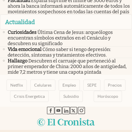
Fiscalidad
España suprime el límite de 3000 euros y
ahora la banca informará automáticamente de todos los
movimientos sospechosos en todas las cuentas del país
Actualidad
Curiosidades
Última Cena de Jesus: arqueólogos
encuentran símbolos extraños en el Cenáculo y
descubren su significado
Vida emocional
Cómo saber si tengo depresión:
detección, síntomas y tratamientos efectivos.
Hallazgo
Descubren el carruaje que perteneció al
primer emperador de China: 2000 años de antigüedad,
mide 7,2 metros y tiene una capota pintada
Netflix
Celulares
Empleo
SEPE
Precios
Crisis Energetica
Subsidio
Horóscopo
abre en nueva pestaña
abre en nueva pestaña
abre en nueva pestaña
abre en nueva pestaña
abre en nueva pestaña