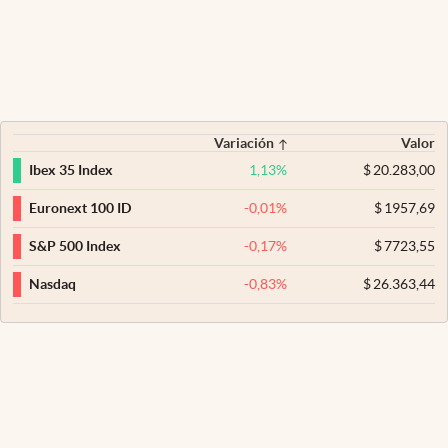
Variación
Valor
1,13
%
$
20.283,00
Ibex 35 Index
-0,01
%
$
1957,69
Euronext 100 ID
-0,17
%
$
7723,55
S&P 500 Index
-0,83
%
$
26.363,44
Nasdaq