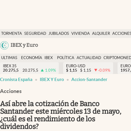
Últimas Noticias
TORMENTA
SEGURIDAD
JUBILADOS
VIVIENDA
ALQUILER
ACCIONE
Economía y finanzas
SOCIAL
Argentina
IBEX y Euro
Política
España
Actualidad
ULTIMAS
ECONOMÍA
IBEX
POLÍTICA
ACTUALIDAD
CRIPTOMONE
México
NOTICIAS
Y
Y
IBEX 35
EURO-USD
EURO
Criptomonedas
20.275,5
20.275,5
1.09
%
$
1,15
$
1,15
-0.09
%
USA
1957
FINANZAS
EURO
Cronista España
IBEX Y Euro
Accion-Santander
Colombia
España
Uruguay
Acciones
Así abre la cotización de Banco
Santander este miércoles 13 de mayo,
¿cuál es el rendimiento de los
dividendos?