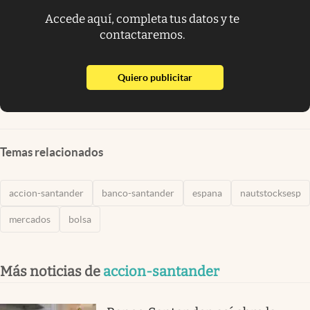
Accede aquí, completa tus datos y te
contactaremos.
abre en nueva pestaña
Quiero publicitar
Temas relacionados
accion-santander
banco-santander
espana
nautstocksesp
mercados
bolsa
Más noticias de
accion-santander