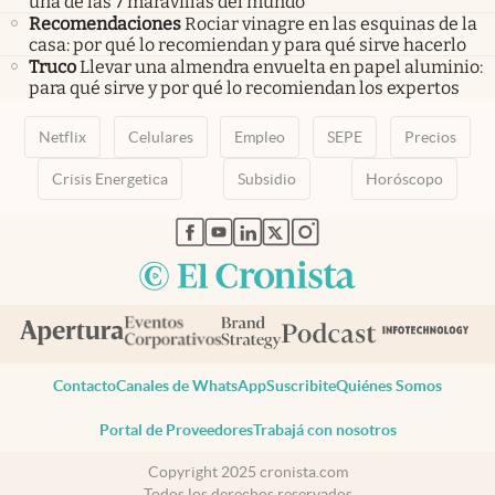
una de las 7 maravillas del mundo
Recomendaciones
Rociar vinagre en las esquinas de la
casa: por qué lo recomiendan y para qué sirve hacerlo
Truco
Llevar una almendra envuelta en papel aluminio:
para qué sirve y por qué lo recomiendan los expertos
Netflix
Celulares
Empleo
SEPE
Precios
Crisis Energetica
Subsidio
Horóscopo
abre en nueva pestaña
abre en nueva pestaña
abre en nueva pestaña
abre en nueva pestaña
abre en nueva pestaña
Contacto
Canales de WhatsApp
Suscribite
Quiénes Somos
Portal de Proveedores
Trabajá con nosotros
Copyright 2025 cronista.com
Todos los derechos reservados