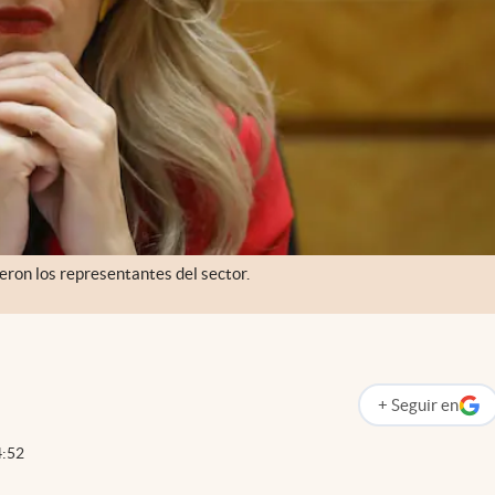
jeron los representantes del sector.
+
Seguir
en
abre en nueva p
4:52