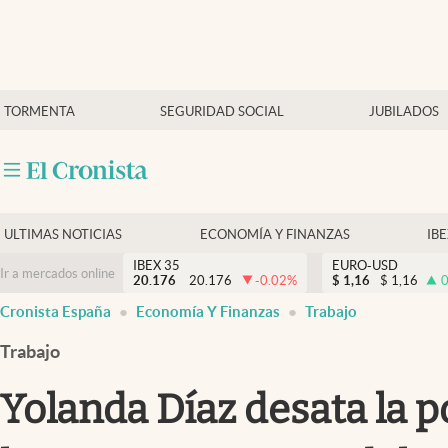
Últimas Noticias
TORMENTA
SEGURIDAD SOCIAL
JUBILADOS
Economía y finanzas
Política
Actualidad
Criptomonedas
ULTIMAS NOTICIAS
ECONOMÍA Y FINANZAS
IB
IBEX 35
EURO-USD
Ir a mercados online
20.176
20.176
-0.02
%
$
1,16
$
1,16
0
Cronista España
Economía Y Finanzas
Trabajo
Trabajo
Yolanda Díaz desata la p