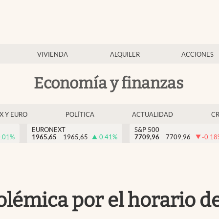
VIVIENDA
ALQUILER
ACCIONES
Economía y finanzas
EX Y EURO
POLÍTICA
ACTUALIDAD
C
EURONEXT
S&P 500
.01
%
1965,65
1965,65
0.41
%
7709,96
7709,96
-0.18
olémica por el horario de