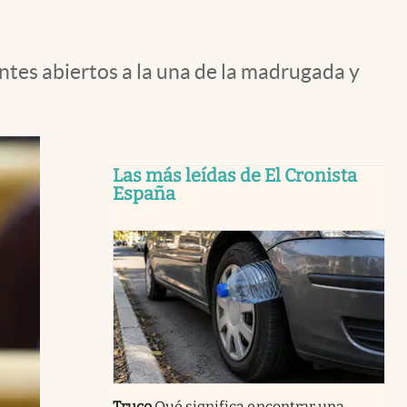
ntes abiertos a la una de la madrugada y
Las más leídas de El Cronista
España
Truco
Qué significa encontrar una