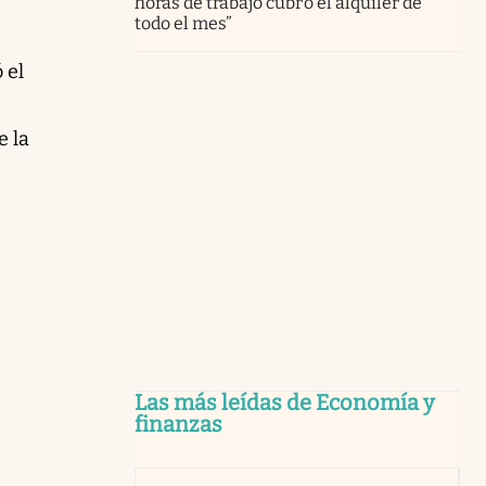
horas de trabajo cubro el alquiler de
todo el mes”
 el
e la
Las más leídas de Economía y
finanzas