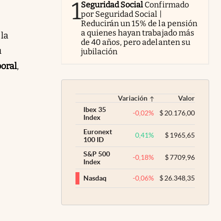
1
Seguridad Social
Confirmado
por Seguridad Social |
Reducirán un 15% de la pensión
a quienes hayan trabajado más
 la
de 40 años, pero adelanten su
u
jubilación
boral
,
Variación
Valor
Ibex 35
-0,02
%
$
20.176,00
Index
Euronext
0,41
%
$
1965,65
100 ID
S&P 500
-0,18
%
$
7709,96
Index
-0,06
%
$
26.348,35
Nasdaq