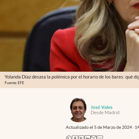
Yolanda Díaz desata la polémica por el horario de los bares: qué di
Fuente: EFE
José Vales
Desde Madrid
Actualizado el
5 de Marzo de 2024
1
abre en nueva pestaña
abre en nueva pestaña
abre en nueva pestaña
abre en nueva pestaña