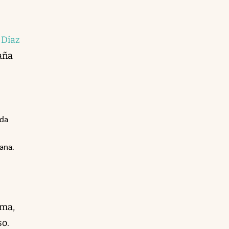
 Díaz
aña
 da
gana.
lma,
so.