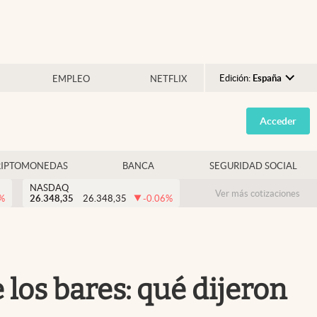
Edición:
España
EMPLEO
NETFLIX
Argentina
Acceder
España
México
RIPTOMONEDAS
BANCA
SEGURIDAD SOCIAL
USA
NASDAQ
Colombia
Ver más cotizaciones
%
26.348,35
26.348,35
-0.06
%
Uruguay
 los bares: qué dijeron