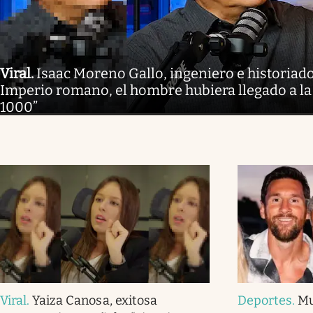
Viral
.
Isaac Moreno Gallo, ingeniero e historiador
Imperio romano, el hombre hubiera llegado a la
1000”
Viral
.
Yaiza Canosa, exitosa
Deportes
.
Mu