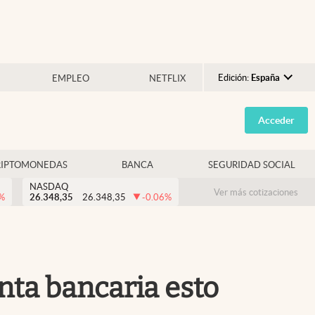
Edición:
España
EMPLEO
NETFLIX
Argentina
Acceder
España
México
RIPTOMONEDAS
BANCA
SEGURIDAD SOCIAL
USA
NASDAQ
Colombia
Ver más cotizaciones
%
26.348,35
26.348,35
-0.06
%
Uruguay
enta bancaria esto