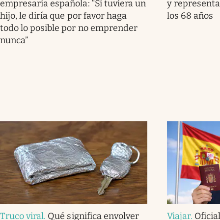
empresaria española: “Si tuviera un
y representa
hijo, le diría que por favor haga
los 68 años
todo lo posible por no emprender
nunca”
Truco viral
.
Qué significa envolver
Viajar
.
Oficia