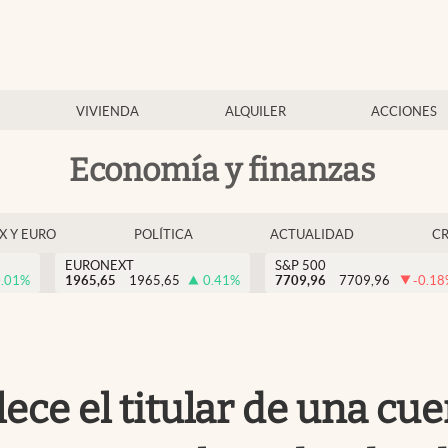
VIVIENDA
ALQUILER
ACCIONES
Economía y finanzas
EX Y EURO
POLÍTICA
ACTUALIDAD
C
EURONEXT
S&P 500
.01
%
1965,65
1965,65
0.41
%
7709,96
7709,96
-0.18
llece el titular de una cu