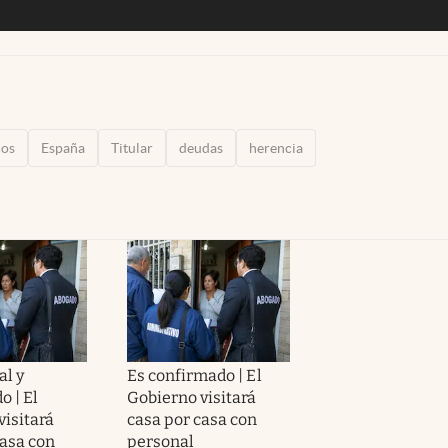
os
España
Titular
deudas
herencia
al y
Es confirmado | El
o | El
Gobierno visitará
visitará
casa por casa con
casa con
personal