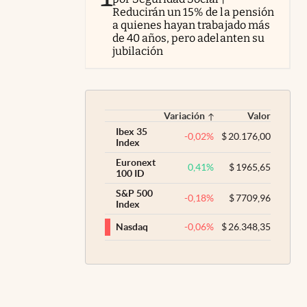
Reducirán un 15% de la pensión
a quienes hayan trabajado más
de 40 años, pero adelanten su
jubilación
Variación
Valor
Ibex 35
-0,02
%
$
20.176,00
Index
Euronext
0,41
%
$
1965,65
100 ID
S&P 500
-0,18
%
$
7709,96
Index
-0,06
%
$
26.348,35
Nasdaq