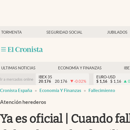
Últimas Noticias
TORMENTA
SEGURIDAD SOCIAL
JUBILADOS
Economía y finanzas
Política
Actualidad
Criptomonedas
ULTIMAS NOTICIAS
ECONOMÍA Y FINANZAS
IB
IBEX 35
EURO-USD
Ir a mercados online
20.176
20.176
-0.02
%
$
1,16
$
1,16
0
Cronista España
Economía Y Finanzas
Fallecimiento
Atención herederos
Ya es oficial | Cuando fa