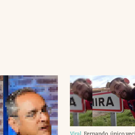
Viral
.
Fernando, único vec