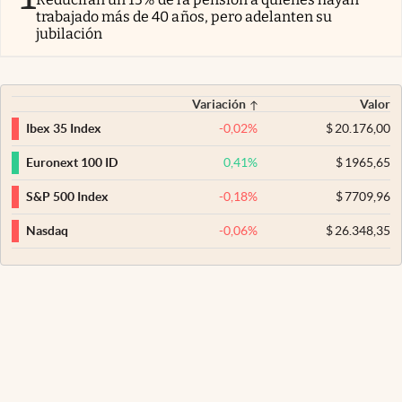
trabajado más de 40 años, pero adelanten su
jubilación
Variación
Valor
-0,02
%
$
20.176,00
Ibex 35 Index
0,41
%
$
1965,65
Euronext 100 ID
-0,18
%
$
7709,96
S&P 500 Index
-0,06
%
$
26.348,35
Nasdaq