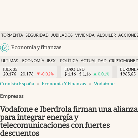
Últimas Noticias
TORMENTA
SEGURIDAD
JUBILADOS
VIVIENDA
ALQUILER
ACCIONE
Economía y finanzas
SOCIAL
Argentina
Economía y finanzas
Política
España
Actualidad
ULTIMAS
ECONOMÍA
IBEX
POLÍTICA
ACTUALIDAD
CRIPTOMONE
México
NOTICIAS
Y
Y
IBEX 35
EURO-USD
EURONE
Criptomonedas
20.176
20.176
-0.02
%
$
1,16
$
1,16
0.01
%
USA
1965,65
FINANZAS
EURO
Cronista España
Economía Y Finanzas
Vodafone
Colombia
España
Uruguay
Empresas
Vodafone e Iberdrola firman una alianza
para integrar energía y
telecomunicaciones con fuertes
descuentos