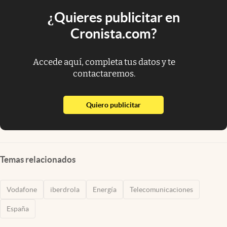
¿Quieres publicitar en
Cronista.com?
Accede aquí, completa tus datos y te
contactaremos.
abre en nueva pestaña
Quiero publicitar
Temas relacionados
Vodafone
iberdrola
Energía
Telecomunicaciones
España