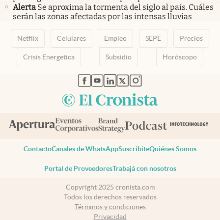
Alerta
Se aproxima la tormenta del siglo al país. Cuáles
serán las zonas afectadas por las intensas lluvias
Netflix
Celulares
Empleo
SEPE
Precios
Crisis Energetica
Subsidio
Horóscopo
abre en nueva pestaña
abre en nueva pestaña
abre en nueva pestaña
abre en nueva pestaña
abre en nueva pestaña
Contacto
Canales de WhatsApp
Suscribite
Quiénes Somos
Portal de Proveedores
Trabajá con nosotros
Copyright 2025 cronista.com
Todos los derechos reservados
Términos y condiciones
Privacidad