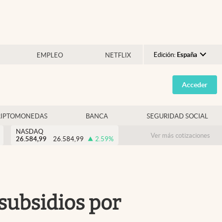
Edición:
España
EMPLEO
NETFLIX
Argentina
Acceder
España
México
RIPTOMONEDAS
BANCA
SEGURIDAD SOCIAL
USA
NASDAQ
Colombia
Ver más cotizaciones
26.584,99
26.584,99
2.59
%
Uruguay
 subsidios por