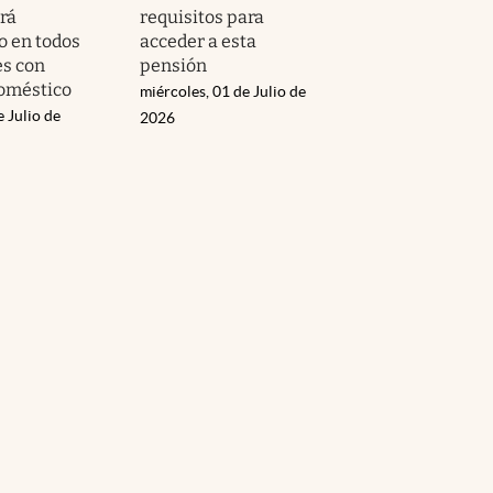
rá
requisitos para
o en todos
acceder a esta
es con
pensión
doméstico
miércoles, 01 de Julio de
e Julio de
2026