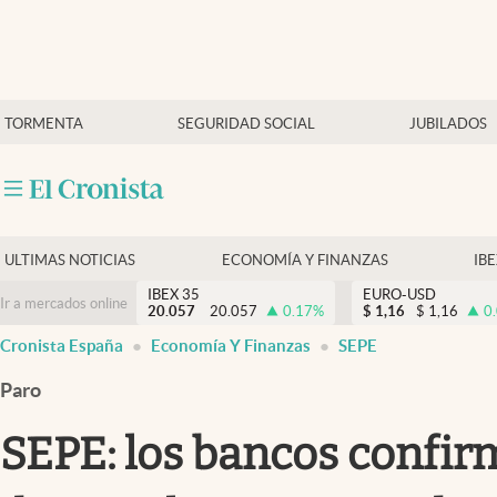
Últimas Noticias
TORMENTA
SEGURIDAD SOCIAL
JUBILADOS
Economía y finanzas
Política
Actualidad
Criptomonedas
ULTIMAS NOTICIAS
ECONOMÍA Y FINANZAS
IB
IBEX 35
EURO-USD
Ir a mercados online
20.057
20.057
0.17
%
$
1,16
$
1,16
0
Cronista España
Economía Y Finanzas
SEPE
Paro
SEPE: los bancos confirm