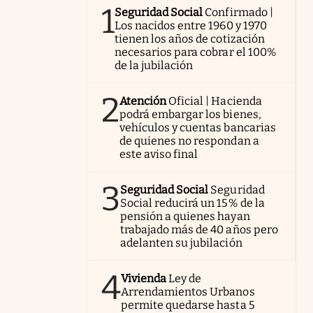
1
Seguridad Social
Confirmado |
Los nacidos entre 1960 y 1970
tienen los años de cotización
necesarios para cobrar el 100%
de la jubilación
2
Atención
Oficial | Hacienda
podrá embargar los bienes,
vehículos y cuentas bancarias
de quienes no respondan a
este aviso final
3
Seguridad Social
Seguridad
Social reducirá un 15% de la
pensión a quienes hayan
trabajado más de 40 años pero
adelanten su jubilación
4
Vivienda
Ley de
Arrendamientos Urbanos
permite quedarse hasta 5