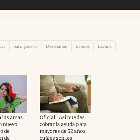
cas
paro general
Desempleo
Bancos
España
a las amas
Oficial | Así puedes
un nuevo
cobrar la ayuda para
o de
mayores de 52 años:
n de
cuáles son los