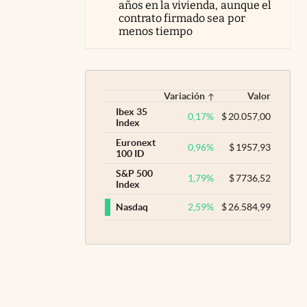
años en la vivienda, aunque el
contrato firmado sea por
menos tiempo
Variación
Valor
Ibex 35
0,17
%
$
20.057,00
Index
Euronext
0,96
%
$
1957,93
100 ID
S&P 500
1,79
%
$
7736,52
Index
2,59
%
$
26.584,99
Nasdaq