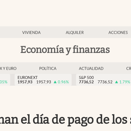
VIVIENDA
ALQUILER
ACCIONES
Economía y finanzas
EX Y EURO
POLÍTICA
ACTUALIDAD
C
EURONEXT
S&P 500
.05
%
1957,93
1957,93
0.96
%
7736,52
7736,52
1.79
%
an el día de pago de los