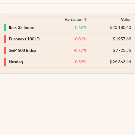
Variación
Valor
0,62
%
$
20.180,40
Ibex 35 Index
-0,01
%
$
1957,69
Euronext 100 ID
-0,17
%
$
7723,55
S&P 500 Index
-0,83
%
$
26.363,44
Nasdaq