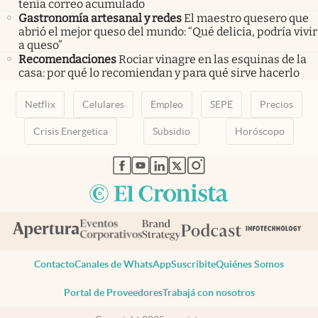
tenía correo acumulado
Gastronomía artesanal y redes
El maestro quesero que
abrió el mejor queso del mundo: “Qué delicia, podría vivir
a queso”
Recomendaciones
Rociar vinagre en las esquinas de la
casa: por qué lo recomiendan y para qué sirve hacerlo
Netflix
Celulares
Empleo
SEPE
Precios
Crisis Energetica
Subsidio
Horóscopo
abre en nueva pestaña
abre en nueva pestaña
abre en nueva pestaña
abre en nueva pestaña
abre en nueva pestaña
Contacto
Canales de WhatsApp
Suscribite
Quiénes Somos
Portal de Proveedores
Trabajá con nosotros