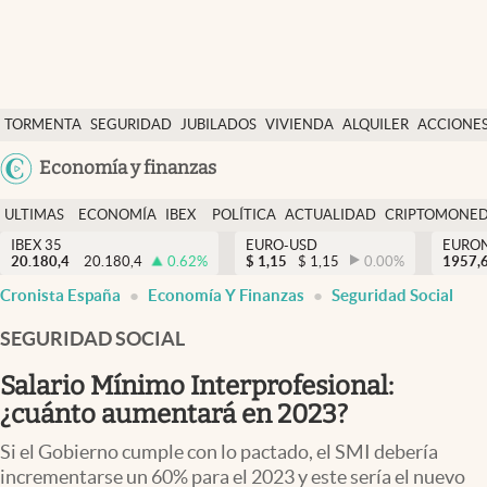
Últimas Noticias
TORMENTA
SEGURIDAD
JUBILADOS
VIVIENDA
ALQUILER
ACCIONE
Economía y finanzas
SOCIAL
Argentina
Economía y finanzas
Política
España
Actualidad
ULTIMAS
ECONOMÍA
IBEX
POLÍTICA
ACTUALIDAD
CRIPTOMONE
México
NOTICIAS
Y
Y
IBEX 35
EURO-USD
EURO
Criptomonedas
20.180,4
20.180,4
0.62
%
$
1,15
$
1,15
0.00
%
USA
1957,
FINANZAS
EURO
Cronista España
Economía Y Finanzas
Seguridad Social
Colombia
España
Uruguay
SEGURIDAD SOCIAL
Salario Mínimo Interprofesional:
¿cuánto aumentará en 2023?
Si el Gobierno cumple con lo pactado, el SMI debería
incrementarse un 60% para el 2023 y este sería el nuevo