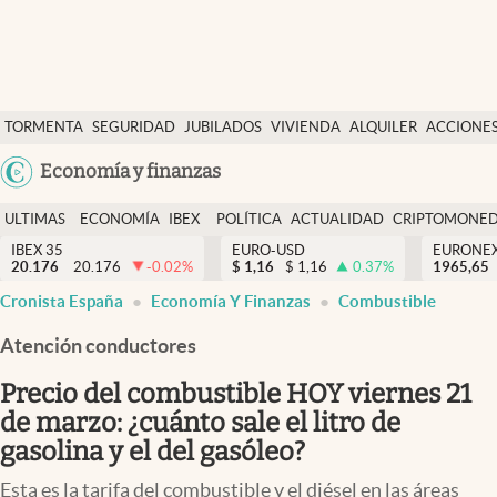
Últimas Noticias
TORMENTA
SEGURIDAD
JUBILADOS
VIVIENDA
ALQUILER
ACCIONE
Economía y finanzas
SOCIAL
Argentina
Economía y finanzas
Política
España
Actualidad
ULTIMAS
ECONOMÍA
IBEX
POLÍTICA
ACTUALIDAD
CRIPTOMONE
México
NOTICIAS
Y
Y
IBEX 35
EURO-USD
EURONE
Criptomonedas
20.176
20.176
-0.02
%
$
1,16
$
1,16
0.37
%
USA
1965,65
FINANZAS
EURO
Cronista España
Economía Y Finanzas
Combustible
Colombia
España
Uruguay
Atención conductores
Precio del combustible HOY viernes 21
de marzo: ¿cuánto sale el litro de
gasolina y el del gasóleo?
Esta es la tarifa del combustible y el diésel en las áreas