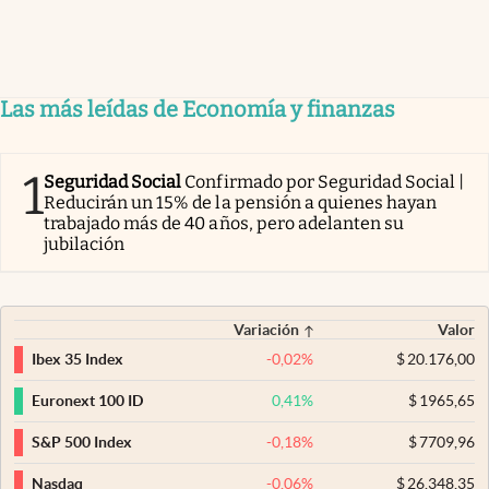
Las más leídas de Economía y finanzas
1
Seguridad Social
Confirmado por Seguridad Social |
Reducirán un 15% de la pensión a quienes hayan
trabajado más de 40 años, pero adelanten su
jubilación
Variación
Valor
-0,02
%
$
20.176,00
Ibex 35 Index
0,41
%
$
1965,65
Euronext 100 ID
-0,18
%
$
7709,96
S&P 500 Index
-0,06
%
$
26.348,35
Nasdaq