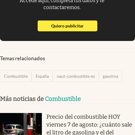
Accede aquí, completa tus datos y te
contactaremos.
abre en nueva pestaña
Quiero publicitar
Temas relacionados
Combustible
España
naut-combustible-es
gasolina
Más noticias de
Combustible
Precio del combustible HOY
viernes 7 de agosto: ¿cuánto sale
el litro de gasolina y el del