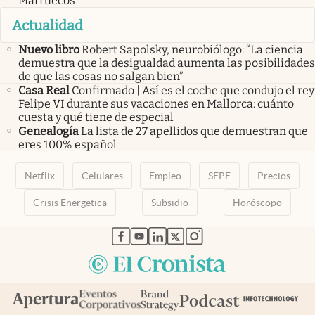
Marruecos
Actualidad
Nuevo libro
Robert Sapolsky, neurobiólogo: “La ciencia
demuestra que la desigualdad aumenta las posibilidades
de que las cosas no salgan bien”
Casa Real
Confirmado | Así es el coche que condujo el rey
Felipe VI durante sus vacaciones en Mallorca: cuánto
cuesta y qué tiene de especial
Genealogía
La lista de 27 apellidos que demuestran que
eres 100% español
Netflix
Celulares
Empleo
SEPE
Precios
Crisis Energetica
Subsidio
Horóscopo
abre en nueva pestaña
abre en nueva pestaña
abre en nueva pestaña
abre en nueva pestaña
abre en nueva pestaña