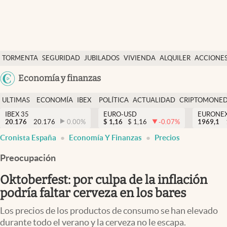
Últimas Noticias
TORMENTA
SEGURIDAD
JUBILADOS
VIVIENDA
ALQUILER
ACCIONE
Economía y finanzas
SOCIAL
Argentina
Economía y finanzas
Política
España
Actualidad
ULTIMAS
ECONOMÍA
IBEX
POLÍTICA
ACTUALIDAD
CRIPTOMONE
México
NOTICIAS
Y
Y
IBEX 35
EURO-USD
EURONE
Criptomonedas
20.176
20.176
0.00
%
$
1,16
$
1,16
-0.07
%
USA
1969,1
FINANZAS
EURO
Cronista España
Economía Y Finanzas
Precios
Colombia
España
Uruguay
Preocupación
Oktoberfest: por culpa de la inflación
podría faltar cerveza en los bares
Los precios de los productos de consumo se han elevado
durante todo el verano y la cerveza no le escapa.