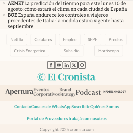
AEMET
La predicción del tiempo para este lunes 10 de
agosto: cómo estará el clima en cada ciudad de España
BOE
España endurece los controles a viajeros
procedentes de Italia: la medida estará vigente hasta
septiembre
Netflix
Celulares
Empleo
SEPE
Precios
Crisis Energetica
Subsidio
Horóscopo
abre en nueva pestaña
abre en nueva pestaña
abre en nueva pestaña
abre en nueva pestaña
abre en nueva pestaña
Contacto
Canales de WhatsApp
Suscribite
Quiénes Somos
Portal de Proveedores
Trabajá con nosotros
Copyright 2025 cronista.com