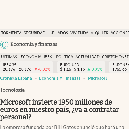
Últimas Noticias
TORMENTA
SEGURIDAD
JUBILADOS
VIVIENDA
ALQUILER
ACCIONE
Economía y finanzas
SOCIAL
Argentina
Economía y finanzas
Política
España
Actualidad
ULTIMAS
ECONOMÍA
IBEX
POLÍTICA
ACTUALIDAD
CRIPTOMONE
México
NOTICIAS
Y
Y
IBEX 35
EURO-USD
EURONE
Criptomonedas
20.176
20.176
-0.02
%
$
1,16
$
1,16
0.01
%
USA
1965,65
FINANZAS
EURO
abre en nueva pestaña
abre en nueva pestaña
Cronista España
Economía Y Finanzas
Microsoft
Colombia
España
Uruguay
Tecnología
Microsoft invierte 1950 millones de
euros en nuestro país, ¿va a contratar
personal?
La empresa fundada por Bill Gates anunció que hará una