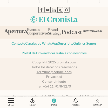
abre en nueva pestaña
abre en nueva pestaña
abre en nueva pestaña
abre en nueva pestaña
abre en nueva pestaña
Contacto
Canales de WhatsApp
Suscribite
Quiénes Somos
Portal de Proveedores
Trabajá con nosotros
Copyright 2025 cronista.com
Todos los derechos reservados
Términos y condiciones
Privacidad
Consentimiento
Tel:
+54 11 7078-3270
cronista.com
es propiedad de El Cronista Comercial S.A Registro de
propiedad intelectual: 56576959
Dolar
Inicio
Alertas
Ingresar
Menú
N° de edición: 10.951 - 8 de agosto de 2026