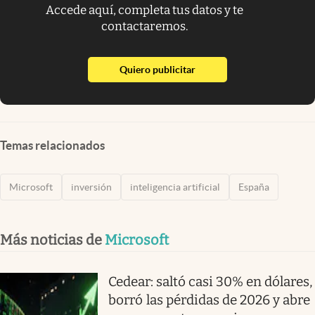
Accede aquí, completa tus datos y te
contactaremos.
abre en nueva pestaña
Quiero publicitar
Temas relacionados
Microsoft
inversión
inteligencia artificial
España
Más noticias de
Microsoft
Cedear: saltó casi 30% en dólares,
borró las pérdidas de 2026 y abre