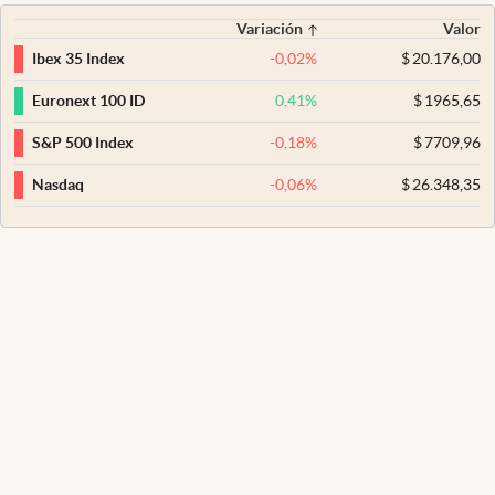
Variación
Valor
-0,02
%
$
20.176,00
Ibex 35 Index
0,41
%
$
1965,65
Euronext 100 ID
-0,18
%
$
7709,96
S&P 500 Index
-0,06
%
$
26.348,35
Nasdaq