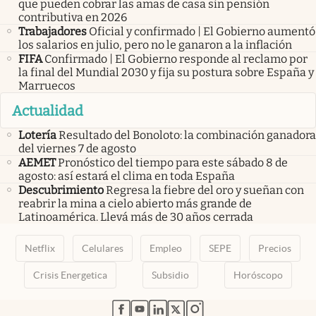
que pueden cobrar las amas de casa sin pensión
contributiva en 2026
Trabajadores
Oficial y confirmado | El Gobierno aumentó
los salarios en julio, pero no le ganaron a la inflación
FIFA
Confirmado | El Gobierno responde al reclamo por
la final del Mundial 2030 y fija su postura sobre España y
Marruecos
Actualidad
Lotería
Resultado del Bonoloto: la combinación ganadora
del viernes 7 de agosto
AEMET
Pronóstico del tiempo para este sábado 8 de
agosto: así estará el clima en toda España
Descubrimiento
Regresa la fiebre del oro y sueñan con
reabrir la mina a cielo abierto más grande de
Latinoamérica. Llevá más de 30 años cerrada
Netflix
Celulares
Empleo
SEPE
Precios
Crisis Energetica
Subsidio
Horóscopo
abre en nueva pestaña
abre en nueva pestaña
abre en nueva pestaña
abre en nueva pestaña
abre en nueva pestaña