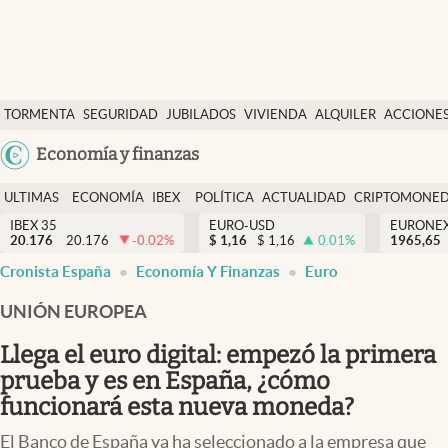
Últimas Noticias
TORMENTA
SEGURIDAD
JUBILADOS
VIVIENDA
ALQUILER
ACCIONE
Economía y finanzas
SOCIAL
Argentina
Economía y finanzas
Política
España
Actualidad
ULTIMAS
ECONOMÍA
IBEX
POLÍTICA
ACTUALIDAD
CRIPTOMONE
México
NOTICIAS
Y
Y
IBEX 35
EURO-USD
EURONE
Criptomonedas
20.176
20.176
-0.02
%
$
1,16
$
1,16
0.01
%
USA
1965,65
FINANZAS
EURO
Cronista España
Economía Y Finanzas
Euro
Colombia
España
Uruguay
UNIÓN EUROPEA
Llega el euro digital: empezó la primera
prueba y es en España, ¿cómo
funcionará esta nueva moneda?
El Banco de España ya ha seleccionado a la empresa que