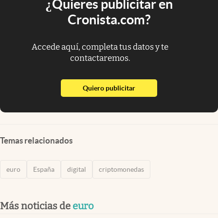
¿Quieres publicitar en
Cronista.com?
Accede aquí, completa tus datos y te
contactaremos.
abre en nueva pestaña
Quiero publicitar
Temas relacionados
euro
España
digital
criptomonedas
Más noticias de
euro