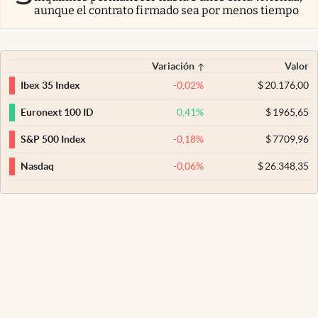
aunque el contrato firmado sea por menos tiempo
Variación
Valor
-0,02
%
$
20.176,00
Ibex 35 Index
0,41
%
$
1965,65
Euronext 100 ID
-0,18
%
$
7709,96
S&P 500 Index
-0,06
%
$
26.348,35
Nasdaq