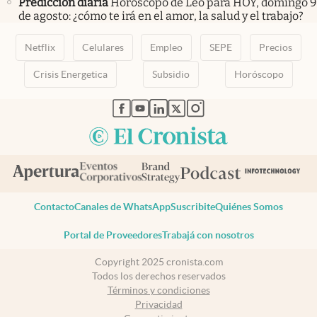
Predicción diaria
Horóscopo de Leo para HOY, domingo 9
de agosto: ¿cómo te irá en el amor, la salud y el trabajo?
Netflix
Celulares
Empleo
SEPE
Precios
Crisis Energetica
Subsidio
Horóscopo
abre en nueva pestaña
abre en nueva pestaña
abre en nueva pestaña
abre en nueva pestaña
abre en nueva pestaña
Contacto
Canales de WhatsApp
Suscribite
Quiénes Somos
Portal de Proveedores
Trabajá con nosotros
Copyright 2025 cronista.com
Todos los derechos reservados
Términos y condiciones
Privacidad