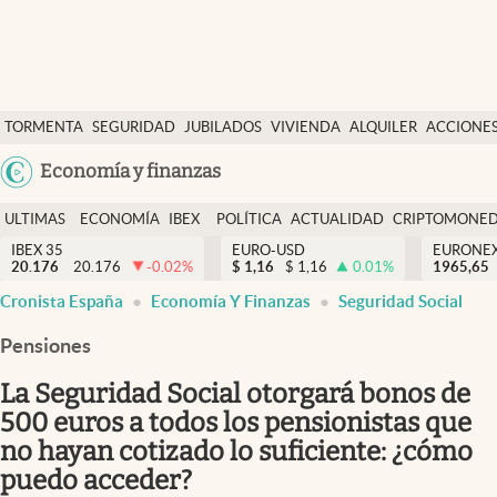
Últimas Noticias
TORMENTA
SEGURIDAD
JUBILADOS
VIVIENDA
ALQUILER
ACCIONE
Economía y finanzas
SOCIAL
Argentina
Economía y finanzas
Política
España
Actualidad
ULTIMAS
ECONOMÍA
IBEX
POLÍTICA
ACTUALIDAD
CRIPTOMONE
México
NOTICIAS
Y
Y
IBEX 35
EURO-USD
EURONE
Criptomonedas
20.176
20.176
-0.02
%
$
1,16
$
1,16
0.01
%
USA
1965,65
FINANZAS
EURO
Cronista España
Economía Y Finanzas
Seguridad Social
Colombia
España
Uruguay
Pensiones
La Seguridad Social otorgará bonos de
500 euros a todos los pensionistas que
no hayan cotizado lo suficiente: ¿cómo
puedo acceder?