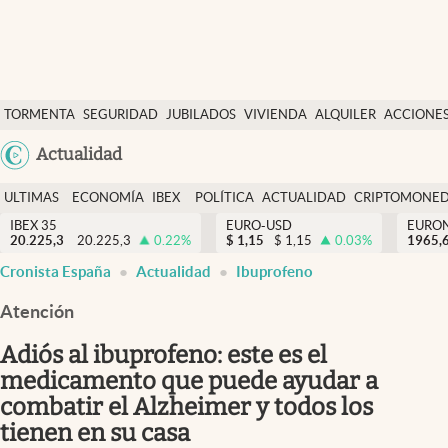
Últimas Noticias
TORMENTA
SEGURIDAD
JUBILADOS
VIVIENDA
ALQUILER
ACCIONE
Economía y finanzas
SOCIAL
Argentina
Actualidad
Política
España
Actualidad
ULTIMAS
ECONOMÍA
IBEX
POLÍTICA
ACTUALIDAD
CRIPTOMONE
México
NOTICIAS
Y
Y
IBEX 35
EURO-USD
EURO
Criptomonedas
20.225,3
20.225,3
0.22
%
$
1,15
$
1,15
0.03
%
USA
1965,
FINANZAS
EURO
Cronista España
Actualidad
Ibuprofeno
Colombia
España
Uruguay
Atención
Adiós al ibuprofeno: este es el
medicamento que puede ayudar a
combatir el Alzheimer y todos los
tienen en su casa