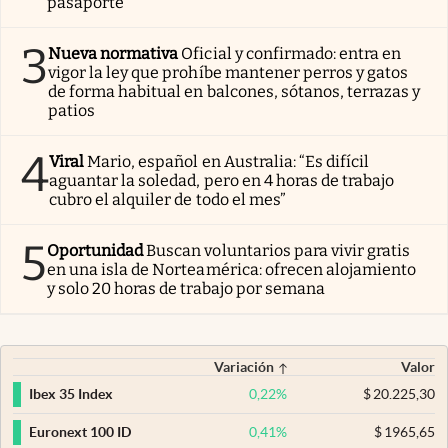
pasaporte
3
Nueva normativa
Oficial y confirmado: entra en
vigor la ley que prohíbe mantener perros y gatos
de forma habitual en balcones, sótanos, terrazas y
patios
4
Viral
Mario, español en Australia: “Es difícil
aguantar la soledad, pero en 4 horas de trabajo
cubro el alquiler de todo el mes”
5
Oportunidad
Buscan voluntarios para vivir gratis
en una isla de Norteamérica: ofrecen alojamiento
y solo 20 horas de trabajo por semana
Variación
Valor
0,22
%
$
20.225,30
Ibex 35 Index
0,41
%
$
1965,65
Euronext 100 ID