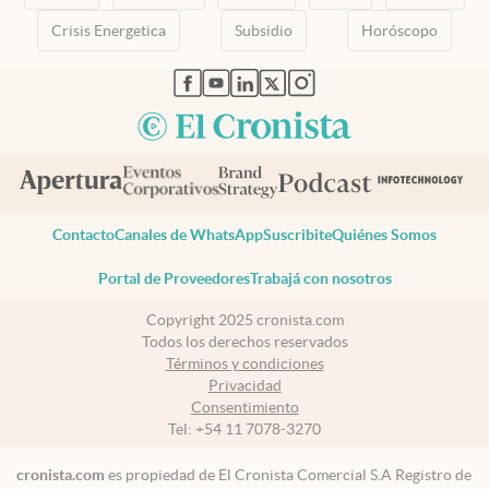
Crisis Energetica
Subsidio
Horóscopo
abre en nueva pestaña
abre en nueva pestaña
abre en nueva pestaña
abre en nueva pestaña
abre en nueva pestaña
Contacto
Canales de WhatsApp
Suscribite
Quiénes Somos
Portal de Proveedores
Trabajá con nosotros
Copyright 2025 cronista.com
Todos los derechos reservados
Términos y condiciones
Privacidad
Consentimiento
Tel:
+54 11 7078-3270
cronista.com
es propiedad de El Cronista Comercial S.A Registro de