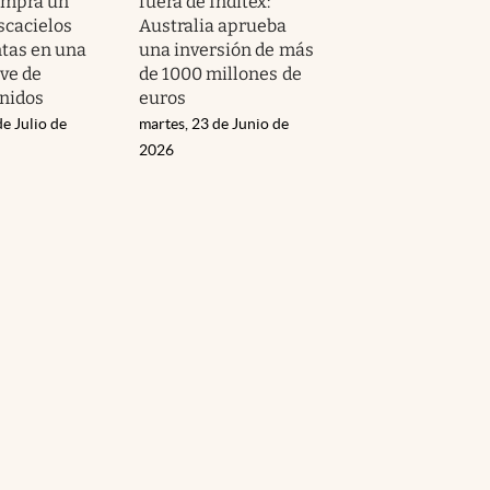
ompra un
fuera de Inditex:
scacielos
Australia aprueba
ntas en una
una inversión de más
ave de
de 1000 millones de
nidos
euros
de Julio de
martes, 23 de Junio de
2026