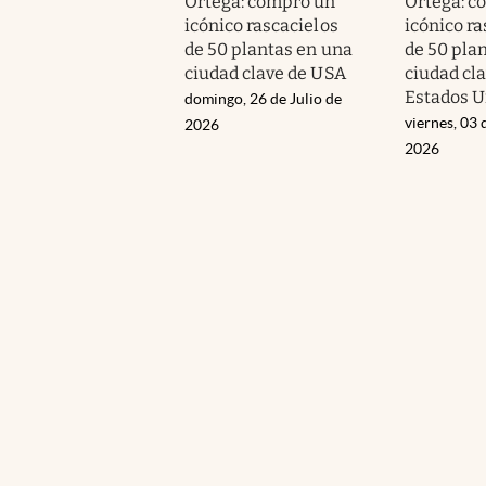
Ortega: compró un
Ortega: c
icónico rascacielos
icónico ra
de 50 plantas en una
de 50 pla
ciudad clave de USA
ciudad cl
Estados U
domingo, 26 de Julio de
viernes, 03 
2026
2026