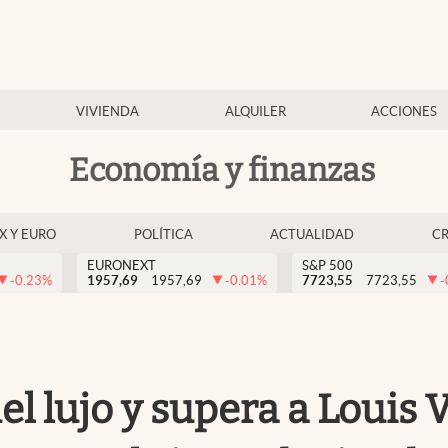
VIVIENDA
ALQUILER
ACCIONES
Economía y finanzas
EX Y EURO
POLÍTICA
ACTUALIDAD
C
EURONEXT
S&P 500
-0.23
%
1957,69
1957,69
-0.01
%
7723,55
7723,55
-
del lujo y supera a Louis