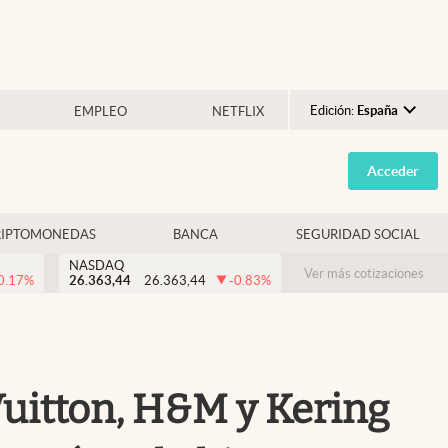
Edición:
España
EMPLEO
NETFLIX
Argentina
Acceder
España
México
RIPTOMONEDAS
BANCA
SEGURIDAD SOCIAL
USA
NASDAQ
Colombia
Ver más cotizaciones
0.17
%
26.363,44
26.363,44
-0.83
%
Uruguay
 Vuitton, H&M y Kering