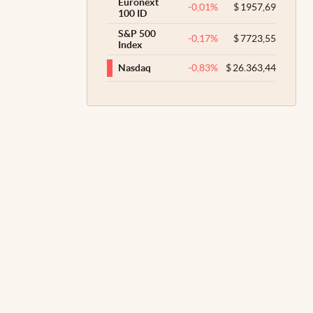
Euronext
-0,01
%
$
1957,69
100 ID
S&P 500
-0,17
%
$
7723,55
Index
-0,83
%
$
26.363,44
Nasdaq