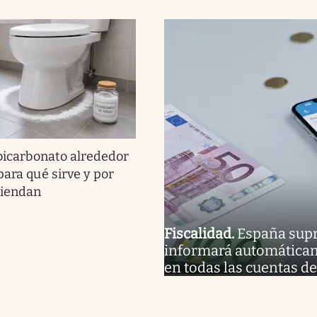
 bicarbonato alrededor
para qué sirve y por
miendan
Fiscalidad
.
España supr
informará automática
en todas las cuentas de