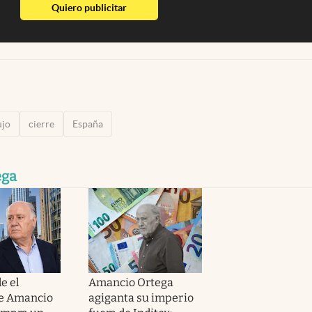
abre en nueva pestaña
Quiero publicitar
ujo
cierre
España
ega
e el
Amancio Ortega
de Amancio
agiganta su imperio