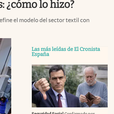
: ¿cómo lo hizo?
efine el modelo del sector textil con
Las más leídas de El Cronista
España
Seguridad Social
Confirmado por