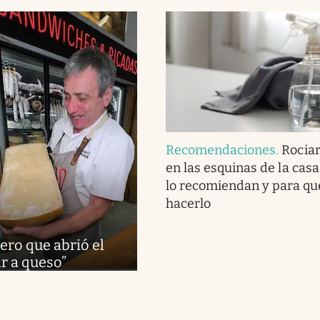
Recomendaciones
.
Rociar
en las esquinas de la casa
lo recomiendan y para qué
hacerlo
ero que abrió el
r a queso”