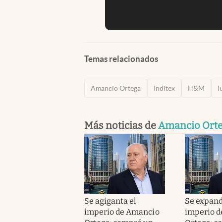
Temas relacionados
Amancio Ortega
Inditex
H&M
l
Más noticias de
Amancio Ort
Se agiganta el
Se expand
imperio de Amancio
imperio 