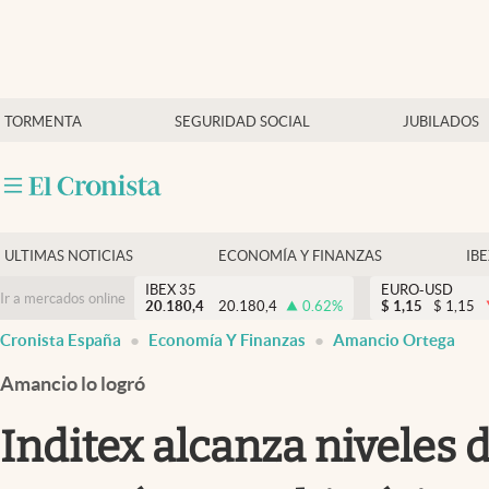
Últimas Noticias
TORMENTA
SEGURIDAD SOCIAL
JUBILADOS
Economía y finanzas
Política
Actualidad
Criptomonedas
ULTIMAS NOTICIAS
ECONOMÍA Y FINANZAS
IB
IBEX 35
EURO-USD
Ir a mercados online
20.180,4
20.180,4
0.62
%
$
1,15
$
1,15
Cronista España
Economía Y Finanzas
Amancio Ortega
Amancio lo logró
Inditex alcanza niveles 