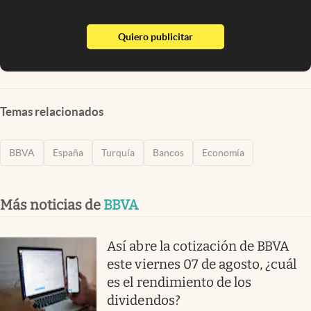
abre en nueva pestaña
Quiero publicitar
Temas relacionados
BBVA
España
Turquía
Bancos
Economía
Más noticias de
BBVA
Así abre la cotización de BBVA
este viernes 07 de agosto, ¿cuál
es el rendimiento de los
dividendos?