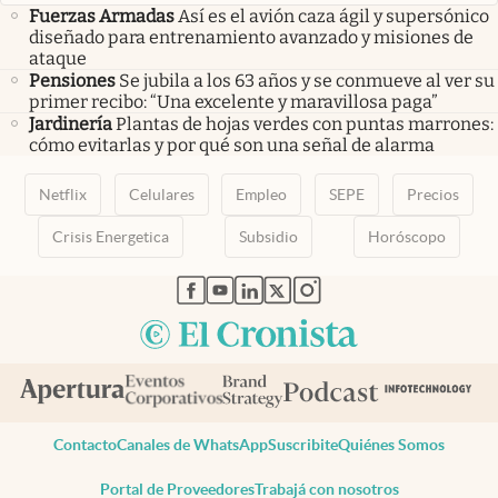
Fuerzas Armadas
Así es el avión caza ágil y supersónico
diseñado para entrenamiento avanzado y misiones de
ataque
Pensiones
Se jubila a los 63 años y se conmueve al ver su
primer recibo: “Una excelente y maravillosa paga”
Jardinería
Plantas de hojas verdes con puntas marrones:
cómo evitarlas y por qué son una señal de alarma
Netflix
Celulares
Empleo
SEPE
Precios
Crisis Energetica
Subsidio
Horóscopo
abre en nueva pestaña
abre en nueva pestaña
abre en nueva pestaña
abre en nueva pestaña
abre en nueva pestaña
Contacto
Canales de WhatsApp
Suscribite
Quiénes Somos
Portal de Proveedores
Trabajá con nosotros