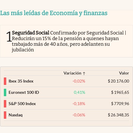
Las más leídas de Economía y finanzas
1
Seguridad Social
Confirmado por Seguridad Social |
Reducirán un 15% de la pensión a quienes hayan
trabajado más de 40 años, pero adelanten su
jubilación
Variación
Valor
-0,02
%
$
20.176,00
Ibex 35 Index
0,41
%
$
1965,65
Euronext 100 ID
-0,18
%
$
7709,96
S&P 500 Index
-0,06
%
$
26.348,35
Nasdaq