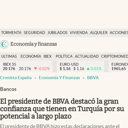
Últimas Noticias
TORMENTA
SEGURIDAD
JUBILADOS
VIVIENDA
ALQUILER
ACCIONE
Economía y finanzas
SOCIAL
Argentina
Economía y finanzas
Política
España
Actualidad
ULTIMAS
ECONOMÍA
IBEX
POLÍTICA
ACTUALIDAD
CRIPTOMONE
México
NOTICIAS
Y
Y
IBEX 35
EURO-USD
EURONE
Criptomonedas
20.176
20.176
-0.02
%
$
1,16
$
1,16
0.01
%
USA
1965,65
FINANZAS
EURO
Cronista España
Economía Y Finanzas
BBVA
Colombia
España
Uruguay
Bancos
El presidente de BBVA destacó la gran
confianza que tienen en Turquía por su
potencial a largo plazo
El presidente de BBVA hizo estas declaraciones ante el