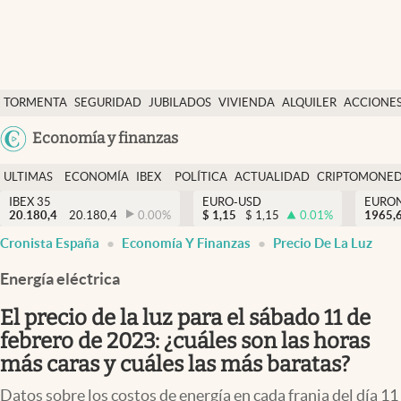
Últimas Noticias
TORMENTA
SEGURIDAD
JUBILADOS
VIVIENDA
ALQUILER
ACCIONE
Economía y finanzas
SOCIAL
Argentina
Economía y finanzas
Política
España
Actualidad
ULTIMAS
ECONOMÍA
IBEX
POLÍTICA
ACTUALIDAD
CRIPTOMONE
México
NOTICIAS
Y
Y
IBEX 35
EURO-USD
EURO
Criptomonedas
20.180,4
20.180,4
0.00
%
$
1,15
$
1,15
0.01
%
USA
1965,
FINANZAS
EURO
Cronista España
Economía Y Finanzas
Precio De La Luz
Colombia
España
Uruguay
Energía eléctrica
El precio de la luz para el sábado 11 de
febrero de 2023: ¿cuáles son las horas
más caras y cuáles las más baratas?
Datos sobre los costos de energía en cada franja del día 11