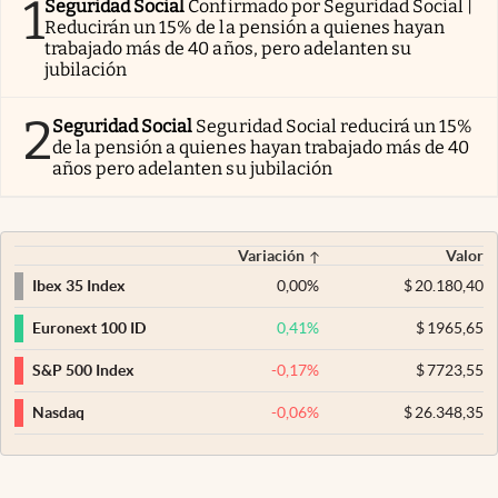
1
Seguridad Social
Confirmado por Seguridad Social |
Reducirán un 15% de la pensión a quienes hayan
trabajado más de 40 años, pero adelanten su
jubilación
2
Seguridad Social
Seguridad Social reducirá un 15%
de la pensión a quienes hayan trabajado más de 40
años pero adelanten su jubilación
Variación
Valor
0,00
%
$
20.180,40
Ibex 35 Index
0,41
%
$
1965,65
Euronext 100 ID
-0,17
%
$
7723,55
S&P 500 Index
-0,06
%
$
26.348,35
Nasdaq