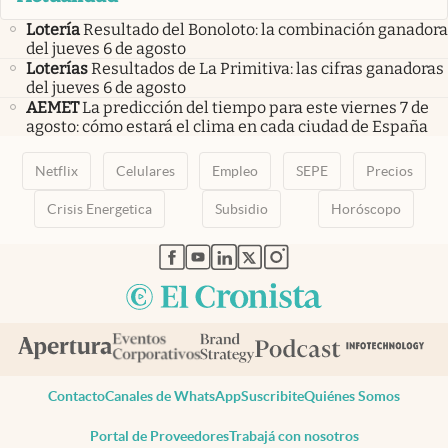
Lotería
Resultado del Bonoloto: la combinación ganadora
del jueves 6 de agosto
Loterías
Resultados de La Primitiva: las cifras ganadoras
del jueves 6 de agosto
AEMET
La predicción del tiempo para este viernes 7 de
agosto: cómo estará el clima en cada ciudad de España
Netflix
Celulares
Empleo
SEPE
Precios
Crisis Energetica
Subsidio
Horóscopo
abre en nueva pestaña
abre en nueva pestaña
abre en nueva pestaña
abre en nueva pestaña
abre en nueva pestaña
Contacto
Canales de WhatsApp
Suscribite
Quiénes Somos
Portal de Proveedores
Trabajá con nosotros