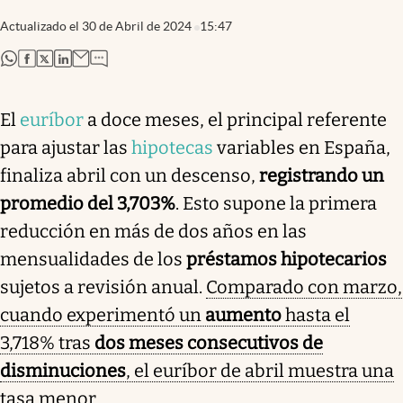
Actualizado el
30 de Abril de 2024
15:47
abre en nueva pestaña
abre en nueva pestaña
abre en nueva pestaña
abre en nueva pestaña
El
euríbor
a doce meses, el principal referente
para ajustar las
hipotecas
variables en España,
finaliza abril con un descenso,
registrando un
promedio del 3,703%
. Esto supone la primera
reducción en más de dos años en las
mensualidades de los
préstamos hipotecarios
sujetos a revisión anual.
Comparado con marzo,
cuando experimentó un
aumento
hasta el
3,718% tras
dos meses consecutivos de
disminuciones
, el euríbor de abril muestra una
tasa menor.