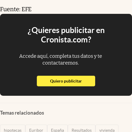
Fuente: EFE
¿Quieres publicitar en
Cronista.com?
Accede aquí, completa tus datos y te
contactaremos.
abre en nueva pestaña
Quiero publicitar
Temas relacionados
hipotecas
Euribor
España
Resultados
vivienda