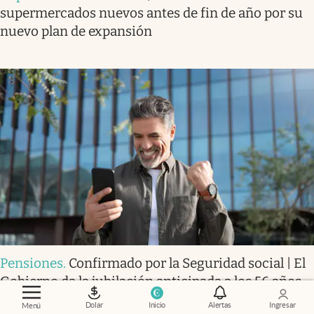
supermercados nuevos antes de fin de año por su
nuevo plan de expansión
Pensiones
.
Confirmado por la Seguridad social | El
Gobierno da la jubilación anticipada a los 56 años
de edad y sin recortes en la pensión a trabajadores
Dolar
Inicio
Alertas
Ingresar
Menú