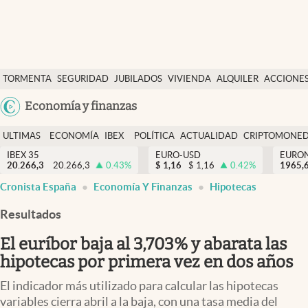
Últimas Noticias
TORMENTA
SEGURIDAD
JUBILADOS
VIVIENDA
ALQUILER
ACCIONE
Economía y finanzas
SOCIAL
Argentina
Economía y finanzas
Política
España
Actualidad
ULTIMAS
ECONOMÍA
IBEX
POLÍTICA
ACTUALIDAD
CRIPTOMONE
México
NOTICIAS
Y
Y
IBEX 35
EURO-USD
EURO
Criptomonedas
20.266,3
20.266,3
0.43
%
$
1,16
$
1,16
0.42
%
USA
1965,
FINANZAS
EURO
abre en nueva pestaña
abre en nueva pestaña
abre en nueva pestaña
abre en nueva pestaña
abre en nueva pestaña
Cronista España
Economía Y Finanzas
Hipotecas
Colombia
España
Uruguay
Resultados
El euríbor baja al 3,703% y abarata las
hipotecas por primera vez en dos años
El indicador más utilizado para calcular las hipotecas
variables cierra abril a la baja, con una tasa media del