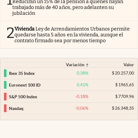
Reducirán un 15% de la pensión a quienes hayan
trabajado más de 40 años, pero adelanten su
jubilación
2
Vivienda
Ley de Arrendamientos Urbanos permite
quedarse hasta 5 años en la vivienda, aunque el
contrato firmado sea por menos tiempo
Variación
Valor
0,38
%
$
20.257,00
Ibex 35 Index
0,41
%
$
1965,65
Euronext 100 ID
-0,18
%
$
7709,96
S&P 500 Index
-0,06
%
$
26.348,35
Nasdaq