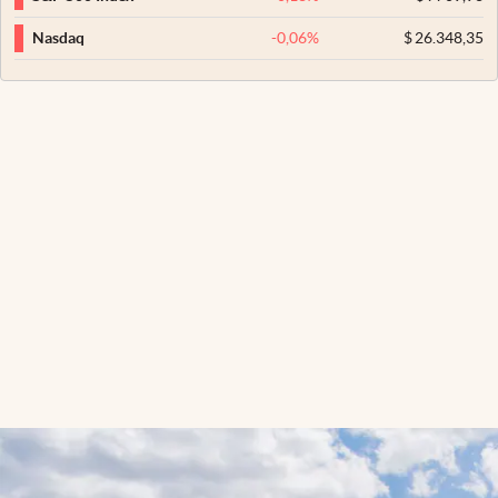
-0,06
%
$
26.348,35
Nasdaq