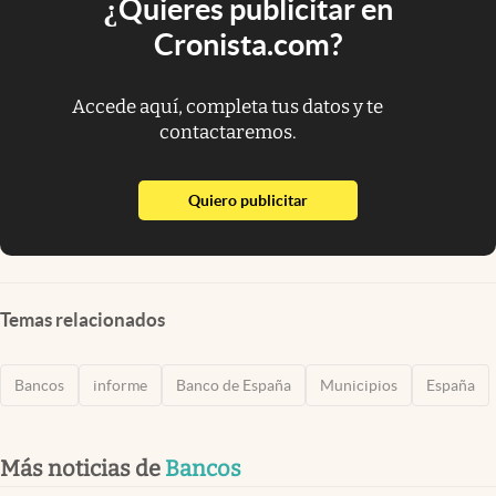
¿Quieres publicitar en
Cronista.com?
Accede aquí, completa tus datos y te
contactaremos.
abre en nueva pestaña
Quiero publicitar
Temas relacionados
Bancos
informe
Banco de España
Municipios
España
Más noticias de
Bancos