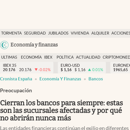
Últimas Noticias
TORMENTA
SEGURIDAD
JUBILADOS
VIVIENDA
ALQUILER
ACCIONE
Economía y finanzas
SOCIAL
Argentina
Economía y finanzas
Política
España
Actualidad
ULTIMAS
ECONOMÍA
IBEX
POLÍTICA
ACTUALIDAD
CRIPTOMONE
México
NOTICIAS
Y
Y
IBEX 35
EURO-USD
EURONE
Criptomonedas
20.176
20.176
-0.02
%
$
1,16
$
1,16
0.01
%
USA
1965,65
FINANZAS
EURO
Cronista España
Economía Y Finanzas
Bancos
Colombia
España
Uruguay
Preocupación
Cierran los bancos para siempre: estas
son las sucursales afectadas y por qué
no abrirán nunca más
Las entidades financieras continúan el exilio en diferentes