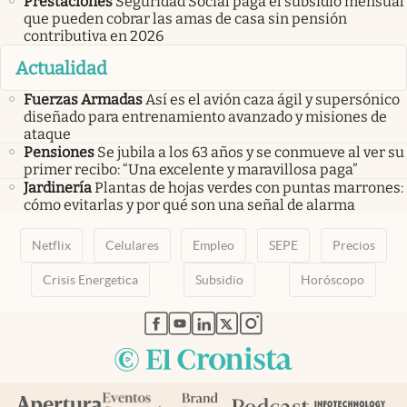
Prestaciones
Seguridad Social paga el subsidio mensual
que pueden cobrar las amas de casa sin pensión
contributiva en 2026
Actualidad
Fuerzas Armadas
Así es el avión caza ágil y supersónico
diseñado para entrenamiento avanzado y misiones de
ataque
Pensiones
Se jubila a los 63 años y se conmueve al ver su
primer recibo: “Una excelente y maravillosa paga”
Jardinería
Plantas de hojas verdes con puntas marrones:
cómo evitarlas y por qué son una señal de alarma
Netflix
Celulares
Empleo
SEPE
Precios
Crisis Energetica
Subsidio
Horóscopo
abre en nueva pestaña
abre en nueva pestaña
abre en nueva pestaña
abre en nueva pestaña
abre en nueva pestaña