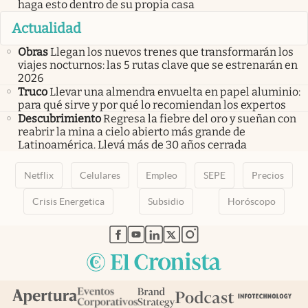
haga esto dentro de su propia casa
Actualidad
Obras
Llegan los nuevos trenes que transformarán los
viajes nocturnos: las 5 rutas clave que se estrenarán en
2026
Truco
Llevar una almendra envuelta en papel aluminio:
para qué sirve y por qué lo recomiendan los expertos
Descubrimiento
Regresa la fiebre del oro y sueñan con
reabrir la mina a cielo abierto más grande de
Latinoamérica. Llevá más de 30 años cerrada
Netflix
Celulares
Empleo
SEPE
Precios
Crisis Energetica
Subsidio
Horóscopo
abre en nueva pestaña
abre en nueva pestaña
abre en nueva pestaña
abre en nueva pestaña
abre en nueva pestaña