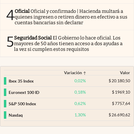
4
Oficial
Oficial y confirmado | Hacienda multará a
quienes ingresen o retiren dinero en efectivo a sus
cuentas bancarias sin declarar
5
Seguridad Social
El Gobierno lo hace oficial. Los
mayores de 50 años tienen acceso a dos ayudas a
la vez si cumplen estos requisitos
Variación
Valor
0,02
%
$
20.180,50
Ibex 35 Index
0,18
%
$
1969,10
Euronext 100 ID
0,62
%
$
7757,64
S&P 500 Index
1,30
%
$
26.690,62
Nasdaq