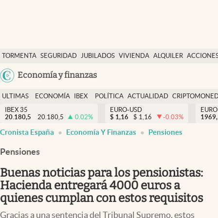
Últimas Noticias
TORMENTA
SEGURIDAD
JUBILADOS
VIVIENDA
ALQUILER
ACCIONE
Economía y finanzas
SOCIAL
Argentina
Economía y finanzas
Política
España
Actualidad
ULTIMAS
ECONOMÍA
IBEX
POLÍTICA
ACTUALIDAD
CRIPTOMONE
México
NOTICIAS
Y
Y
IBEX 35
EURO-USD
EURO
Criptomonedas
20.180,5
20.180,5
0.02
%
$
1,16
$
1,16
-0.03
%
USA
1969,
FINANZAS
EURO
Cronista España
Economía Y Finanzas
Pensiones
Colombia
España
Uruguay
Pensiones
Buenas noticias para los pensionistas:
Hacienda entregará 4000 euros a
quienes cumplan con estos requisitos
Gracias a una sentencia del Tribunal Supremo, estos