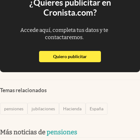
¿Quieres publicitar en
Cronista.com?
Accede aquí, completa tus datos y te
contactaremos.
abre en nueva pestaña
Quiero publicitar
Temas relacionados
pensiones
jubilaciones
Hacienda
España
Más noticias de
pensiones