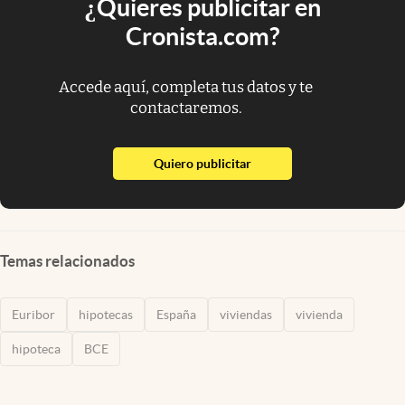
¿Quieres publicitar en
Cronista.com?
Accede aquí, completa tus datos y te
contactaremos.
abre en nueva pestaña
Quiero publicitar
Temas relacionados
Euribor
hipotecas
España
viviendas
vivienda
hipoteca
BCE