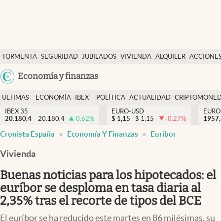
Últimas Noticias
TORMENTA
SEGURIDAD
JUBILADOS
VIVIENDA
ALQUILER
ACCIONE
Economía y finanzas
SOCIAL
Argentina
Economía y finanzas
Política
España
Actualidad
ULTIMAS
ECONOMÍA
IBEX
POLÍTICA
ACTUALIDAD
CRIPTOMONE
México
NOTICIAS
Y
Y
IBEX 35
EURO-USD
EURO
Criptomonedas
20.180,4
20.180,4
0.62
%
$
1,15
$
1,15
-0.27
%
USA
1957
FINANZAS
EURO
Cronista España
Economía Y Finanzas
Euribor
Colombia
España
Uruguay
Vivienda
Buenas noticias para los hipotecados: el
euríbor se desploma en tasa diaria al
2,35% tras el recorte de tipos del BCE
El euríbor se ha reducido este martes en 86 milésimas, su