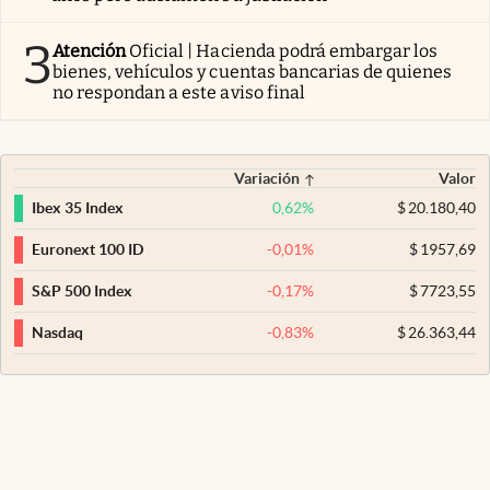
3
Atención
Oficial | Hacienda podrá embargar los
bienes, vehículos y cuentas bancarias de quienes
no respondan a este aviso final
Variación
Valor
0,62
%
$
20.180,40
Ibex 35 Index
-0,01
%
$
1957,69
Euronext 100 ID
-0,17
%
$
7723,55
S&P 500 Index
-0,83
%
$
26.363,44
Nasdaq