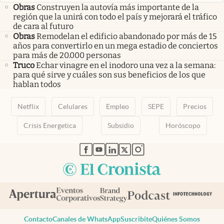
Obras
Construyen la autovía más importante de la
región que la unirá con todo el país y mejorará el tráfico
de cara al futuro
Obras
Remodelan el edificio abandonado por más de 15
años para convertirlo en un mega estadio de conciertos
para más de 20.000 personas
Truco
Echar vinagre en el inodoro una vez a la semana:
para qué sirve y cuáles son sus beneficios de los que
hablan todos
Netflix
Celulares
Empleo
SEPE
Precios
Crisis Energetica
Subsidio
Horóscopo
abre en nueva pestaña
abre en nueva pestaña
abre en nueva pestaña
abre en nueva pestaña
abre en nueva pestaña
Contacto
Canales de WhatsApp
Suscribite
Quiénes Somos