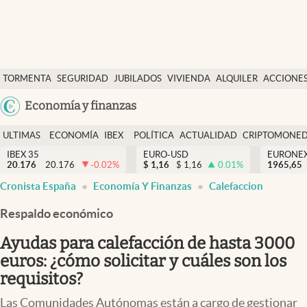
Últimas Noticias
TORMENTA
SEGURIDAD
JUBILADOS
VIVIENDA
ALQUILER
ACCIONE
Economía y finanzas
SOCIAL
Argentina
Economía y finanzas
Política
España
Actualidad
ULTIMAS
ECONOMÍA
IBEX
POLÍTICA
ACTUALIDAD
CRIPTOMONE
México
NOTICIAS
Y
Y
IBEX 35
EURO-USD
EURONE
Criptomonedas
20.176
20.176
-0.02
%
$
1,16
$
1,16
0.01
%
USA
1965,65
FINANZAS
EURO
Cronista España
Economía Y Finanzas
Calefaccion
Colombia
España
Uruguay
Respaldo económico
Ayudas para calefacción de hasta 3000
euros: ¿cómo solicitar y cuáles son los
requisitos?
Las Comunidades Autónomas están a cargo de gestionar