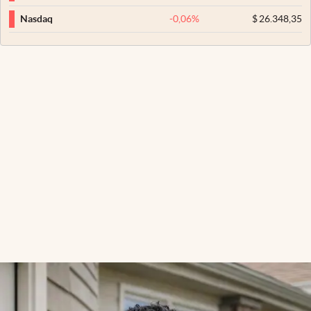
-0,06
%
$
26.348,35
Nasdaq