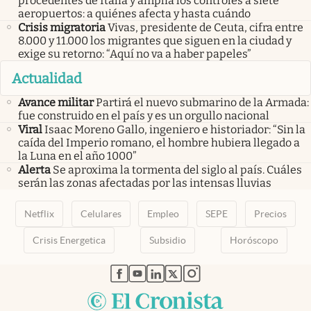
procedentes de Italia y amplía los controles a siete
aeropuertos: a quiénes afecta y hasta cuándo
Crisis migratoria
Vivas, presidente de Ceuta, cifra entre
8.000 y 11.000 los migrantes que siguen en la ciudad y
exige su retorno: “Aquí no va a haber papeles”
Actualidad
Avance militar
Partirá el nuevo submarino de la Armada:
fue construido en el país y es un orgullo nacional
Viral
Isaac Moreno Gallo, ingeniero e historiador: “Sin la
caída del Imperio romano, el hombre hubiera llegado a
la Luna en el año 1000”
Alerta
Se aproxima la tormenta del siglo al país. Cuáles
serán las zonas afectadas por las intensas lluvias
Netflix
Celulares
Empleo
SEPE
Precios
Crisis Energetica
Subsidio
Horóscopo
abre en nueva pestaña
abre en nueva pestaña
abre en nueva pestaña
abre en nueva pestaña
abre en nueva pestaña