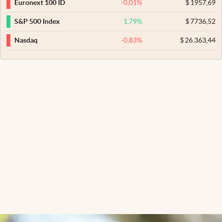
-0,01
%
$
1957,69
Euronext 100 ID
1,79
%
$
7736,52
S&P 500 Index
-0,83
%
$
26.363,44
Nasdaq