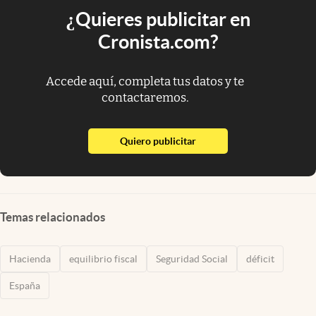
¿Quieres publicitar en
Cronista.com?
Accede aquí, completa tus datos y te
contactaremos.
abre en nueva pestaña
Quiero publicitar
Temas relacionados
Hacienda
equilibrio fiscal
Seguridad Social
déficit
España