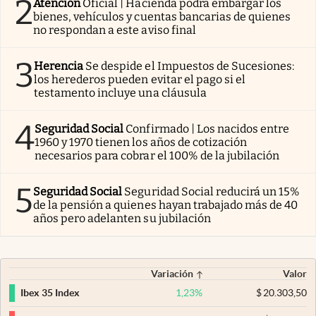
2
Atención
Oficial | Hacienda podrá embargar los
bienes, vehículos y cuentas bancarias de quienes
no respondan a este aviso final
3
Herencia
Se despide el Impuestos de Sucesiones:
los herederos pueden evitar el pago si el
testamento incluye una cláusula
4
Seguridad Social
Confirmado | Los nacidos entre
1960 y 1970 tienen los años de cotización
necesarios para cobrar el 100% de la jubilación
5
Seguridad Social
Seguridad Social reducirá un 15%
de la pensión a quienes hayan trabajado más de 40
años pero adelanten su jubilación
Variación
Valor
1,23
%
$
20.303,50
Ibex 35 Index