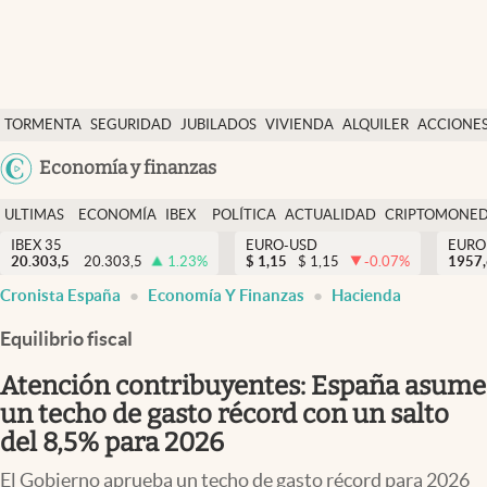
Últimas Noticias
TORMENTA
SEGURIDAD
JUBILADOS
VIVIENDA
ALQUILER
ACCIONE
Economía y finanzas
SOCIAL
Argentina
Economía y finanzas
Política
España
Actualidad
ULTIMAS
ECONOMÍA
IBEX
POLÍTICA
ACTUALIDAD
CRIPTOMONE
México
NOTICIAS
Y
Y
IBEX 35
EURO-USD
EURO
Criptomonedas
20.303,5
20.303,5
1.23
%
$
1,15
$
1,15
-0.07
%
USA
1957
FINANZAS
EURO
Cronista España
Economía Y Finanzas
Hacienda
Colombia
España
Uruguay
Equilibrio fiscal
Atención contribuyentes: España asume
un techo de gasto récord con un salto
del 8,5% para 2026
El Gobierno aprueba un techo de gasto récord para 2026