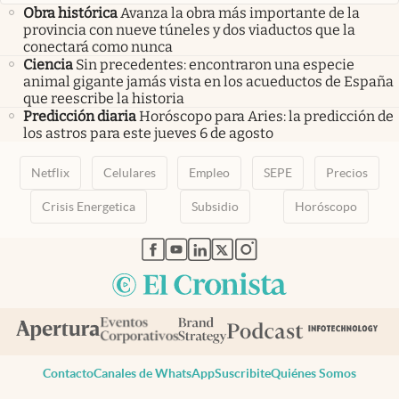
Obra histórica
Avanza la obra más importante de la
provincia con nueve túneles y dos viaductos que la
conectará como nunca
Ciencia
Sin precedentes: encontraron una especie
animal gigante jamás vista en los acueductos de España
que reescribe la historia
Predicción diaria
Horóscopo para Aries: la predicción de
los astros para este jueves 6 de agosto
Netflix
Celulares
Empleo
SEPE
Precios
Crisis Energetica
Subsidio
Horóscopo
abre en nueva pestaña
abre en nueva pestaña
abre en nueva pestaña
abre en nueva pestaña
abre en nueva pestaña
Contacto
Canales de WhatsApp
Suscribite
Quiénes Somos