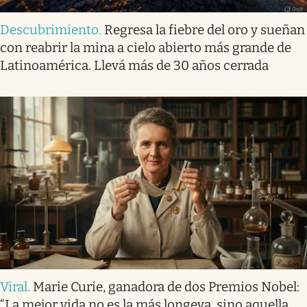
Descubrimiento
.
Regresa la fiebre del oro y sueñan
con reabrir la mina a cielo abierto más grande de
Latinoamérica. Llevá más de 30 años cerrada
Viral
.
Marie Curie, ganadora de dos Premios Nobel:
“La mejor vida no es la más longeva, sino aquella