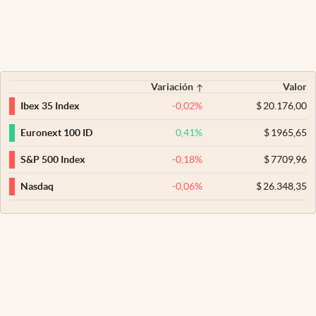
Variación
Valor
-0,02
%
$
20.176,00
Ibex 35 Index
0,41
%
$
1965,65
Euronext 100 ID
-0,18
%
$
7709,96
S&P 500 Index
-0,06
%
$
26.348,35
Nasdaq