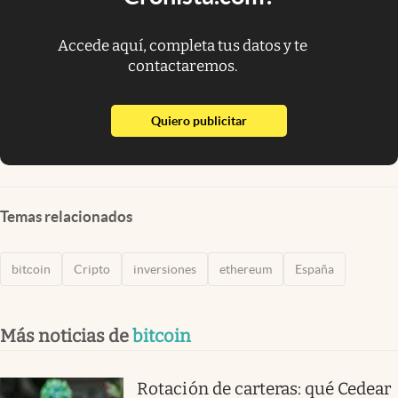
Accede aquí, completa tus datos y te
contactaremos.
abre en nueva pestaña
Quiero publicitar
Temas relacionados
bitcoin
Cripto
inversiones
ethereum
España
Más noticias de
bitcoin
Rotación de carteras: qué Cedear