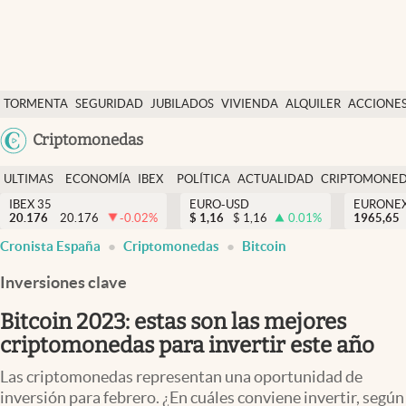
Últimas Noticias
TORMENTA
SEGURIDAD
JUBILADOS
VIVIENDA
ALQUILER
ACCIONE
Economía y finanzas
SOCIAL
Argentina
Criptomonedas
Política
España
Actualidad
ULTIMAS
ECONOMÍA
IBEX
POLÍTICA
ACTUALIDAD
CRIPTOMONE
México
NOTICIAS
Y
Y
IBEX 35
EURO-USD
EURONE
Criptomonedas
20.176
20.176
-0.02
%
$
1,16
$
1,16
0.01
%
USA
1965,65
FINANZAS
EURO
Cronista España
Criptomonedas
Bitcoin
Colombia
España
Uruguay
Inversiones clave
Bitcoin 2023: estas son las mejores
criptomonedas para invertir este año
Las criptomonedas representan una oportunidad de
inversión para febrero. ¿En cuáles conviene invertir, según