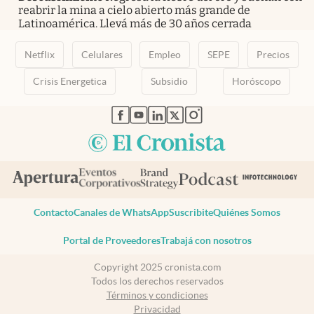
reabrir la mina a cielo abierto más grande de
Latinoamérica. Llevá más de 30 años cerrada
Netflix
Celulares
Empleo
SEPE
Precios
Crisis Energetica
Subsidio
Horóscopo
abre en nueva pestaña
abre en nueva pestaña
abre en nueva pestaña
abre en nueva pestaña
abre en nueva pestaña
Contacto
Canales de WhatsApp
Suscribite
Quiénes Somos
Portal de Proveedores
Trabajá con nosotros
Copyright 2025 cronista.com
Todos los derechos reservados
Términos y condiciones
Privacidad