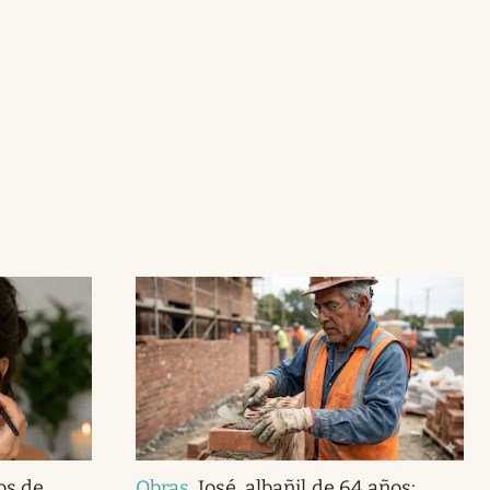
os de
Obras
.
José, albañil de 64 años: