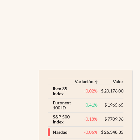
Variación
Valor
Ibex 35
-0,02
%
$
20.176,00
Index
Euronext
0,41
%
$
1965,65
100 ID
S&P 500
-0,18
%
$
7709,96
Index
-0,06
%
$
26.348,35
Nasdaq