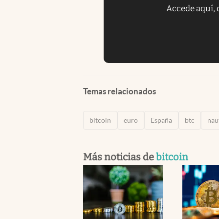
Accede aquí, 
Temas relacionados
bitcoin
euro
España
btc
nau
Más noticias de
bitcoin