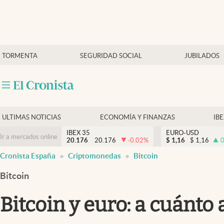
Últimas Noticias
TORMENTA
SEGURIDAD SOCIAL
JUBILADOS
Economía y finanzas
Política
Actualidad
Criptomonedas
ULTIMAS NOTICIAS
ECONOMÍA Y FINANZAS
IB
IBEX 35
EURO-USD
Ir a mercados online
20.176
20.176
-0.02
%
$
1,16
$
1,16
0
Cronista España
Criptomonedas
Bitcoin
Bitcoin
Bitcoin y euro: a cuánto 