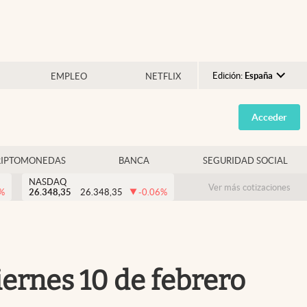
Edición:
España
EMPLEO
NETFLIX
Argentina
Acceder
España
México
RIPTOMONEDAS
BANCA
SEGURIDAD SOCIAL
USA
NASDAQ
Colombia
Ver más cotizaciones
%
26.348,35
26.348,35
-0.06
%
Uruguay
iernes 10 de febrero