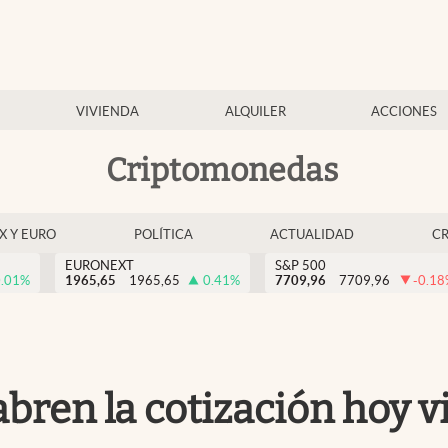
VIVIENDA
ALQUILER
ACCIONES
Criptomonedas
EX Y EURO
POLÍTICA
ACTUALIDAD
C
EURONEXT
S&P 500
.01
%
1965,65
1965,65
0.41
%
7709,96
7709,96
-0.18
abren la cotización hoy v