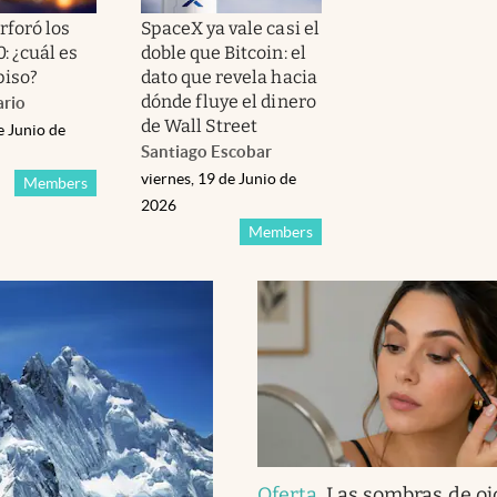
rforó los
SpaceX ya vale casi el
: ¿cuál es
doble que Bitcoin: el
piso?
dato que revela hacia
dónde fluye el dinero
rio
de Wall Street
e Junio de
Santiago Escobar
viernes, 19 de Junio de
Members
2026
Members
Oferta
.
Las sombras de oj