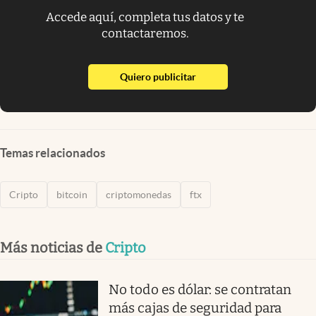
Accede aquí, completa tus datos y te
contactaremos.
abre en nueva pestaña
Quiero publicitar
Temas relacionados
Cripto
bitcoin
criptomonedas
ftx
Más noticias de
Cripto
No todo es dólar: se contratan
más cajas de seguridad para