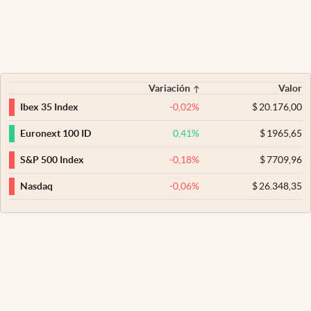
Variación
Valor
-0,02
%
$
20.176,00
Ibex 35 Index
0,41
%
$
1965,65
Euronext 100 ID
-0,18
%
$
7709,96
S&P 500 Index
-0,06
%
$
26.348,35
Nasdaq