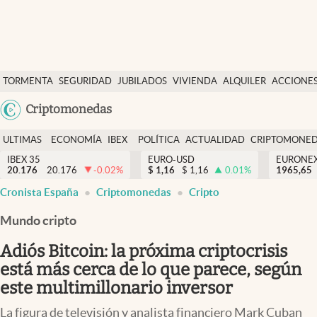
Últimas Noticias
TORMENTA
SEGURIDAD
JUBILADOS
VIVIENDA
ALQUILER
ACCIONE
Economía y finanzas
SOCIAL
Argentina
Criptomonedas
Política
España
Actualidad
ULTIMAS
ECONOMÍA
IBEX
POLÍTICA
ACTUALIDAD
CRIPTOMONE
México
NOTICIAS
Y
Y
IBEX 35
EURO-USD
EURONE
Criptomonedas
20.176
20.176
-0.02
%
$
1,16
$
1,16
0.01
%
USA
1965,65
FINANZAS
EURO
Cronista España
Criptomonedas
Cripto
Colombia
España
Uruguay
Mundo cripto
Adiós Bitcoin: la próxima criptocrisis
está más cerca de lo que parece, según
este multimillonario inversor
La figura de televisión y analista financiero Mark Cuban