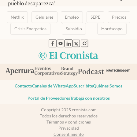
pueblo desaparezca”
Netflix
Celulares
Empleo
SEPE
Precios
Crisis Energetica
Subsidio
Horóscopo
abre en nueva pestaña
abre en nueva pestaña
abre en nueva pestaña
abre en nueva pestaña
abre en nueva pestaña
Contacto
Canales de WhatsApp
Suscribite
Quiénes Somos
Portal de Proveedores
Trabajá con nosotros
Copyright 2025 cronista.com
Todos los derechos reservados
Términos y condiciones
Privacidad
Consentimiento