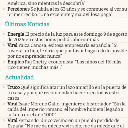
América, sino mientras la descubría”
Pensiones
Se jubila a los 63 años y se conmueve al ver su
primer recibo: “Una excelente y maravillosa paga”
Últimas Noticias
Energía
El precio de la luz para este domingo 9 de agosto
de 2026: en estas horas podrás ahorrar más
Viral
Yaiza Canosa, exitosa empresaria española: “Si
tuviera un hijo, le diría que por favor haga todo lo posible
por no emprender nunca”
Empleo
Raj Chetty, economista: “Los niños del 1% más
rico tienen muchas más...”
Actualidad
Truco
Qué significa atar un lazo amarillo en la puerta de
tu casa y por qué recomiendan hacerlo en todos estos
casos
Viral
Isaac Moreno Gallo, ingeniero e historiador: “Sin la
caída del Imperio romano, el hombre hubiera llegado a
la Luna en el año 1000”
Viral
Fernando, único vecino en un pueblo perdido de
España: “No me da miedo vivir solo, me da miedo que el