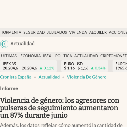
Últimas Noticias
TORMENTA
SEGURIDAD
JUBILADOS
VIVIENDA
ALQUILER
ACCIONE
Economía y finanzas
SOCIAL
Argentina
Actualidad
Política
España
Actualidad
ULTIMAS
ECONOMÍA
IBEX
POLÍTICA
ACTUALIDAD
CRIPTOMONE
México
NOTICIAS
Y
Y
IBEX 35
EURO-USD
EURO
Criptomonedas
20.204,6
20.204,6
0.12
%
$
1,16
$
1,16
0.34
%
USA
1965,
FINANZAS
EURO
Cronista España
Actualidad
Violencia De Género
Colombia
España
Uruguay
Informe
Violencia de género: los agresores con
pulseras de seguimiento aumentaron
un 87% durante junio
Además, los datos reflejan cómo aumentó la cantidad de