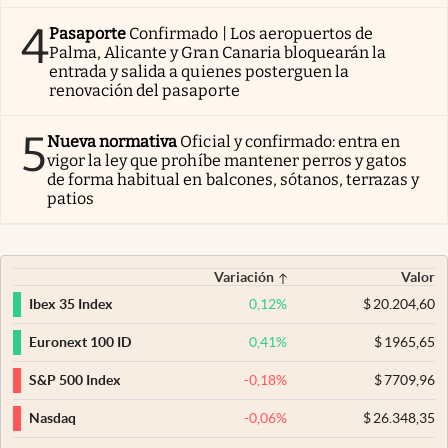
4
Pasaporte
Confirmado | Los aeropuertos de
Palma, Alicante y Gran Canaria bloquearán la
entrada y salida a quienes posterguen la
renovación del pasaporte
5
Nueva normativa
Oficial y confirmado: entra en
vigor la ley que prohíbe mantener perros y gatos
de forma habitual en balcones, sótanos, terrazas y
patios
Variación
Valor
0,12
%
$
20.204,60
Ibex 35 Index
0,41
%
$
1965,65
Euronext 100 ID
-0,18
%
$
7709,96
S&P 500 Index
-0,06
%
$
26.348,35
Nasdaq