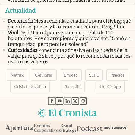
Actualidad
Decoración
Mesa redonda o cuadrada para el living: qué
dicen los expertos y la recomendación del Feng Shui
Viral
Dejó Madrid para vivir en un pueblo de 100
habitantes. Hoy se arrepiente y quiere volver: “Gané en
tranquilidad, pero perdí en soledad”
Curiosidades
Poner cinta adhesiva en las ruedas de la
valija: para qué sirve y por qué lo recomiendan cada vez
usan más viajeros
Netflix
Celulares
Empleo
SEPE
Precios
Crisis Energetica
Subsidio
Horóscopo
abre en nueva pestaña
abre en nueva pestaña
abre en nueva pestaña
abre en nueva pestaña
abre en nueva pestaña