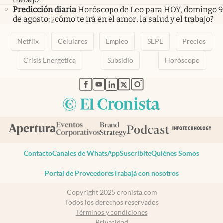
Predicción diaria
Horóscopo de Leo para HOY, domingo 9
de agosto: ¿cómo te irá en el amor, la salud y el trabajo?
Netflix
Celulares
Empleo
SEPE
Precios
Crisis Energetica
Subsidio
Horóscopo
abre en nueva pestaña
abre en nueva pestaña
abre en nueva pestaña
abre en nueva pestaña
abre en nueva pestaña
Contacto
Canales de WhatsApp
Suscribite
Quiénes Somos
Portal de Proveedores
Trabajá con nosotros
Copyright 2025 cronista.com
Todos los derechos reservados
Términos y condiciones
Privacidad