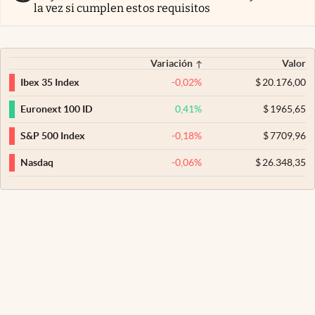
la vez si cumplen estos requisitos
Variación
Valor
-0,02
%
$
20.176,00
Ibex 35 Index
0,41
%
$
1965,65
Euronext 100 ID
-0,18
%
$
7709,96
S&P 500 Index
-0,06
%
$
26.348,35
Nasdaq