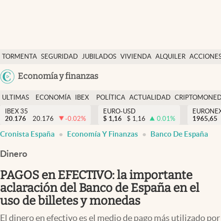
Últimas Noticias
TORMENTA
SEGURIDAD
JUBILADOS
VIVIENDA
ALQUILER
ACCIONE
Economía y finanzas
SOCIAL
Argentina
Economía y finanzas
Política
España
Actualidad
ULTIMAS
ECONOMÍA
IBEX
POLÍTICA
ACTUALIDAD
CRIPTOMONE
México
NOTICIAS
Y
Y
IBEX 35
EURO-USD
EURONE
Criptomonedas
20.176
20.176
-0.02
%
$
1,16
$
1,16
0.01
%
USA
1965,65
FINANZAS
EURO
Cronista España
Economía Y Finanzas
Banco De España
Colombia
España
Uruguay
Dinero
PAGOS en EFECTIVO: la importante
aclaración del Banco de España en el
uso de billetes y monedas
El dinero en efectivo es el medio de pago más utilizado por