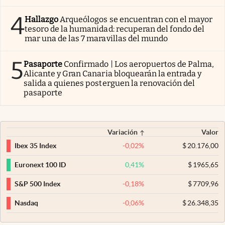
4
Hallazgo
Arqueólogos se encuentran con el mayor
tesoro de la humanidad: recuperan del fondo del
mar una de las 7 maravillas del mundo
5
Pasaporte
Confirmado | Los aeropuertos de Palma,
Alicante y Gran Canaria bloquearán la entrada y
salida a quienes posterguen la renovación del
pasaporte
Variación
Valor
-0,02
%
$
20.176,00
Ibex 35 Index
0,41
%
$
1965,65
Euronext 100 ID
-0,18
%
$
7709,96
S&P 500 Index
-0,06
%
$
26.348,35
Nasdaq