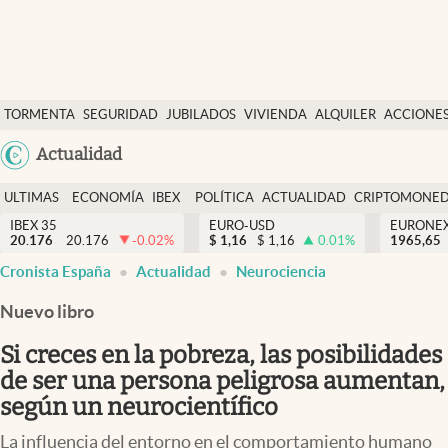
Últimas Noticias
TORMENTA
SEGURIDAD
JUBILADOS
VIVIENDA
ALQUILER
ACCIONE
Economía y finanzas
SOCIAL
Argentina
Actualidad
Política
España
Actualidad
ULTIMAS
ECONOMÍA
IBEX
POLÍTICA
ACTUALIDAD
CRIPTOMONE
México
NOTICIAS
Y
Y
IBEX 35
EURO-USD
EURONE
Criptomonedas
20.176
20.176
-0.02
%
$
1,16
$
1,16
0.01
%
USA
1965,65
FINANZAS
EURO
Cronista España
Actualidad
Neurociencia
Colombia
España
Uruguay
Nuevo libro
Si creces en la pobreza, las posibilidades
de ser una persona peligrosa aumentan,
según un neurocientífico
La influencia del entorno en el comportamiento humano