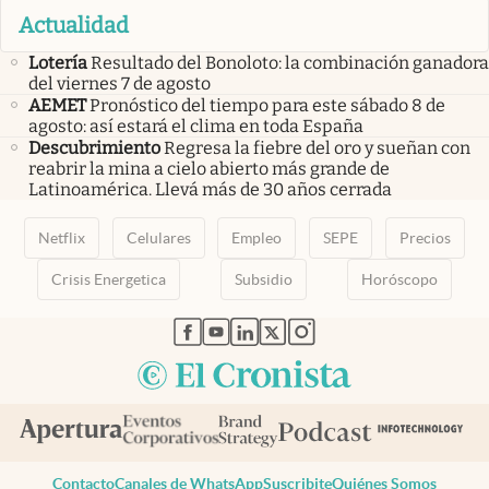
Actualidad
Lotería
Resultado del Bonoloto: la combinación ganadora
del viernes 7 de agosto
AEMET
Pronóstico del tiempo para este sábado 8 de
agosto: así estará el clima en toda España
Descubrimiento
Regresa la fiebre del oro y sueñan con
reabrir la mina a cielo abierto más grande de
Latinoamérica. Llevá más de 30 años cerrada
Netflix
Celulares
Empleo
SEPE
Precios
Crisis Energetica
Subsidio
Horóscopo
abre en nueva pestaña
abre en nueva pestaña
abre en nueva pestaña
abre en nueva pestaña
abre en nueva pestaña
Contacto
Canales de WhatsApp
Suscribite
Quiénes Somos