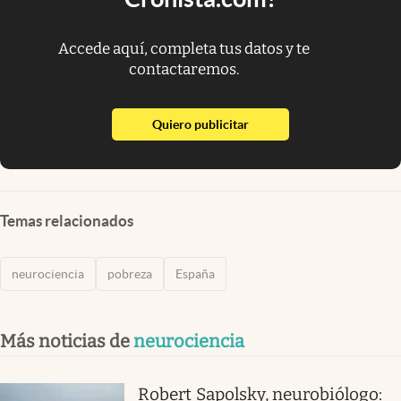
Accede aquí, completa tus datos y te
contactaremos.
abre en nueva pestaña
Quiero publicitar
Temas relacionados
neurociencia
pobreza
España
Más noticias de
neurociencia
Robert Sapolsky, neurobiólogo: