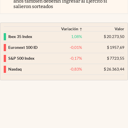
años también deberán ingresar al Ejército si
salieron sorteados
Variación
Valor
1,08
%
$
20.273,50
Ibex 35 Index
-0,01
%
$
1957,69
Euronext 100 ID
-0,17
%
$
7723,55
S&P 500 Index
-0,83
%
$
26.363,44
Nasdaq