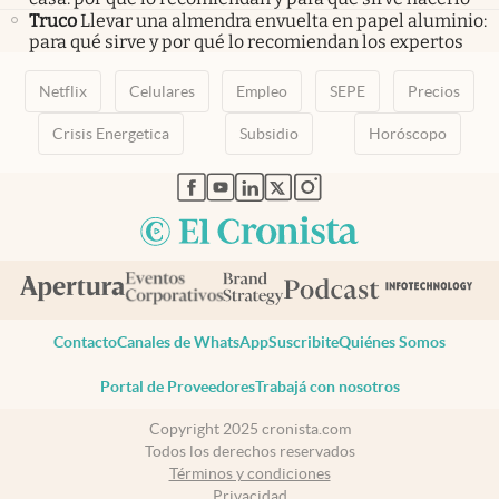
Truco
Llevar una almendra envuelta en papel aluminio:
para qué sirve y por qué lo recomiendan los expertos
Netflix
Celulares
Empleo
SEPE
Precios
Crisis Energetica
Subsidio
Horóscopo
abre en nueva pestaña
abre en nueva pestaña
abre en nueva pestaña
abre en nueva pestaña
abre en nueva pestaña
Contacto
Canales de WhatsApp
Suscribite
Quiénes Somos
Portal de Proveedores
Trabajá con nosotros
Copyright 2025 cronista.com
Todos los derechos reservados
Términos y condiciones
Privacidad