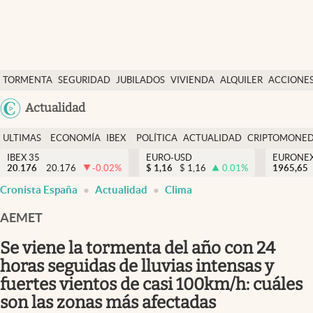
Últimas Noticias
TORMENTA
SEGURIDAD
JUBILADOS
VIVIENDA
ALQUILER
ACCIONE
Economía y finanzas
SOCIAL
Argentina
Actualidad
Política
España
Actualidad
ULTIMAS
ECONOMÍA
IBEX
POLÍTICA
ACTUALIDAD
CRIPTOMONE
México
NOTICIAS
Y
Y
IBEX 35
EURO-USD
EURONE
Criptomonedas
20.176
20.176
-0.02
%
$
1,16
$
1,16
0.01
%
USA
1965,65
FINANZAS
EURO
Cronista España
Actualidad
Clima
Colombia
España
Uruguay
AEMET
Se viene la tormenta del año con 24
horas seguidas de lluvias intensas y
fuertes vientos de casi 100km/h: cuáles
son las zonas más afectadas