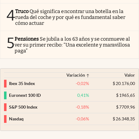
4
Truco
Qué significa encontrar una botella en la
rueda del coche y por qué es fundamental saber
cómo actuar
5
Pensiones
Se jubila a los 63 años y se conmueve al
ver su primer recibo: “Una excelente y maravillosa
paga”
Variación
Valor
-0,02
%
$
20.176,00
Ibex 35 Index
0,41
%
$
1965,65
Euronext 100 ID
-0,18
%
$
7709,96
S&P 500 Index
-0,06
%
$
26.348,35
Nasdaq