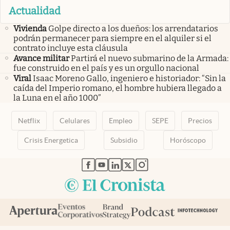
Actualidad
Vivienda
Golpe directo a los dueños: los arrendatarios
podrán permanecer para siempre en el alquiler si el
contrato incluye esta cláusula
Avance militar
Partirá el nuevo submarino de la Armada:
fue construido en el país y es un orgullo nacional
Viral
Isaac Moreno Gallo, ingeniero e historiador: “Sin la
caída del Imperio romano, el hombre hubiera llegado a
la Luna en el año 1000”
Netflix
Celulares
Empleo
SEPE
Precios
Crisis Energetica
Subsidio
Horóscopo
abre en nueva pestaña
abre en nueva pestaña
abre en nueva pestaña
abre en nueva pestaña
abre en nueva pestaña