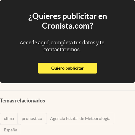
¿Quieres publicitar en
Cronista.com?
Accede aquí, completa tus datos y te
contactaremos.
abre en nueva pestaña
Quiero publicitar
Temas relacionados
clima
pronóstico
Agencia Estatal de Meteorología
España