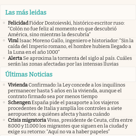
Las más leidas
Felicidad
Fiódor Dostoievski, histórico escritor ruso:
“Colón no fue feliz al momento en que descubrió
América, sino mientras la descubría”
Viral
Isaac Moreno Gallo, ingeniero e historiador: “Sin la
caída del Imperio romano, el hombre hubiera llegado a
la Luna en el año 1000”
Alerta
Se aproxima la tormenta del siglo al país. Cuáles
serán las zonas afectadas por las intensas lluvias
Últimas Noticias
Vivienda
Confirmado: la Ley concede a los inquilinos
permanecer hasta 5 años en la vivienda, aunque el
contrato firmado sea por menos tiempo
Schengen
España pide el pasaporte a los viajeros
procedentes de Italia y amplía los controles a siete
aeropuertos: a quiénes afecta y hasta cuándo
Crisis migratoria
Vivas, presidente de Ceuta, cifra entre
8.000 y 11.000 los migrantes que siguen en la ciudad y
exige su retorno: “Aquí no va a haber papeles”