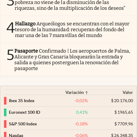
3
pobreza no viene de la disminución de las
riquezas, sino de la multiplicación de los deseos”
4
Hallazgo
Arqueólogos se encuentran con el mayor
tesoro de la humanidad: recuperan del fondo del
mar una de las 7 maravillas del mundo
5
Pasaporte
Confirmado | Los aeropuertos de Palma,
Alicante y Gran Canaria bloquearán la entrada y
salida a quienes posterguen la renovación del
pasaporte
Variación
Valor
-0,02
%
$
20.176,00
Ibex 35 Index
0,41
%
$
1965,65
Euronext 100 ID
-0,18
%
$
7709,96
S&P 500 Index
-0,06
%
$
26.348,35
Nasdaq