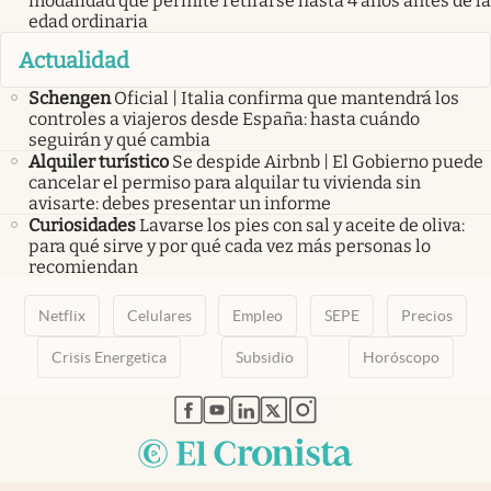
modalidad que permite retirarse hasta 4 años antes de la
edad ordinaria
Actualidad
Schengen
Oficial | Italia confirma que mantendrá los
controles a viajeros desde España: hasta cuándo
seguirán y qué cambia
Alquiler turístico
Se despide Airbnb | El Gobierno puede
cancelar el permiso para alquilar tu vivienda sin
avisarte: debes presentar un informe
Curiosidades
Lavarse los pies con sal y aceite de oliva:
para qué sirve y por qué cada vez más personas lo
recomiendan
Netflix
Celulares
Empleo
SEPE
Precios
Crisis Energetica
Subsidio
Horóscopo
abre en nueva pestaña
abre en nueva pestaña
abre en nueva pestaña
abre en nueva pestaña
abre en nueva pestaña