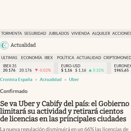
Últimas Noticias
TORMENTA
SEGURIDAD
JUBILADOS
VIVIENDA
ALQUILER
ACCIONE
Economía y finanzas
SOCIAL
Argentina
Actualidad
Política
España
Actualidad
ULTIMAS
ECONOMÍA
IBEX
POLÍTICA
ACTUALIDAD
CRIPTOMONE
México
NOTICIAS
Y
Y
IBEX 35
EURO-USD
EURONE
Criptomonedas
20.176
20.176
-0.02
%
$
1,16
$
1,16
0.32
%
USA
1965,65
FINANZAS
EURO
Cronista España
Actualidad
Uber
Colombia
España
Uruguay
Confirmado
Se va Uber y Cabify del país: el Gobierno
limitará su actividad y retirará cientos
de licencias en las principales ciudades
La nueva regulación disminuirá en un 66% las licencias de