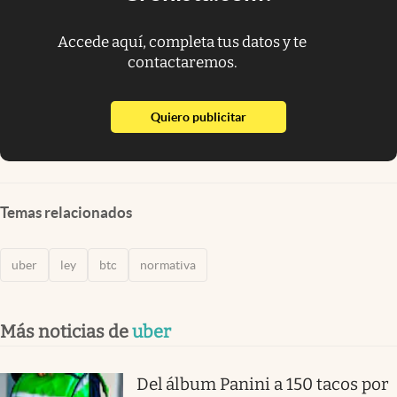
Accede aquí, completa tus datos y te
contactaremos.
abre en nueva pestaña
Quiero publicitar
Temas relacionados
uber
ley
btc
normativa
Más noticias de
uber
Del álbum Panini a 150 tacos por