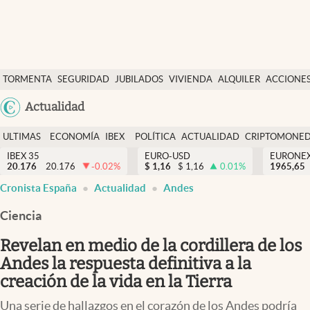
Últimas Noticias
TORMENTA
SEGURIDAD
JUBILADOS
VIVIENDA
ALQUILER
ACCIONE
Economía y finanzas
SOCIAL
Argentina
Actualidad
Política
España
Actualidad
ULTIMAS
ECONOMÍA
IBEX
POLÍTICA
ACTUALIDAD
CRIPTOMONE
México
NOTICIAS
Y
Y
IBEX 35
EURO-USD
EURONE
Criptomonedas
20.176
20.176
-0.02
%
$
1,16
$
1,16
0.01
%
USA
1965,65
FINANZAS
EURO
Cronista España
Actualidad
Andes
Colombia
España
Uruguay
Ciencia
Revelan en medio de la cordillera de los
Andes la respuesta definitiva a la
creación de la vida en la Tierra
Una serie de hallazgos en el corazón de los Andes podría