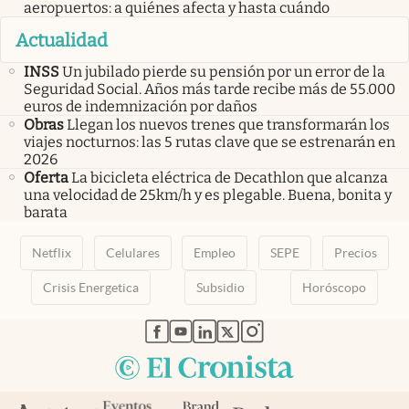
aeropuertos: a quiénes afecta y hasta cuándo
Actualidad
INSS
Un jubilado pierde su pensión por un error de la
Seguridad Social. Años más tarde recibe más de 55.000
euros de indemnización por daños
Obras
Llegan los nuevos trenes que transformarán los
viajes nocturnos: las 5 rutas clave que se estrenarán en
2026
Oferta
La bicicleta eléctrica de Decathlon que alcanza
una velocidad de 25km/h y es plegable. Buena, bonita y
barata
Netflix
Celulares
Empleo
SEPE
Precios
Crisis Energetica
Subsidio
Horóscopo
abre en nueva pestaña
abre en nueva pestaña
abre en nueva pestaña
abre en nueva pestaña
abre en nueva pestaña