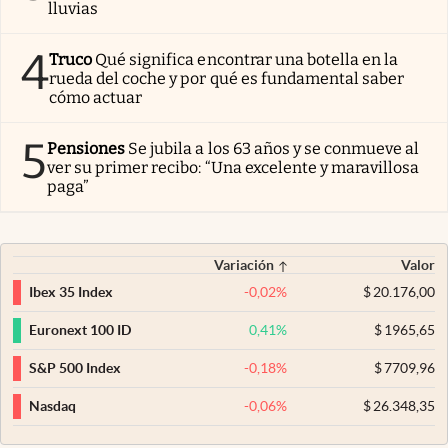
lluvias
4
Truco
Qué significa encontrar una botella en la
rueda del coche y por qué es fundamental saber
cómo actuar
5
Pensiones
Se jubila a los 63 años y se conmueve al
ver su primer recibo: “Una excelente y maravillosa
paga”
Variación
Valor
-0,02
%
$
20.176,00
Ibex 35 Index
0,41
%
$
1965,65
Euronext 100 ID
-0,18
%
$
7709,96
S&P 500 Index
-0,06
%
$
26.348,35
Nasdaq