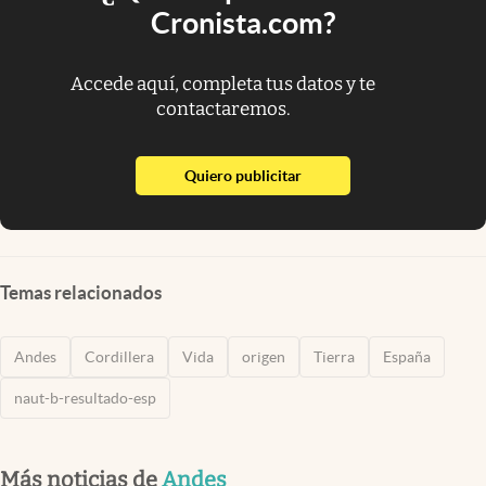
Cronista.com?
Accede aquí, completa tus datos y te
contactaremos.
abre en nueva pestaña
Quiero publicitar
Temas relacionados
Andes
Cordillera
Vida
origen
Tierra
España
naut-b-resultado-esp
Más noticias de
Andes