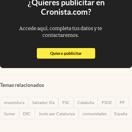
¿Quieres publicitar en
Cronista.com?
Accede aquí, completa tus datos y te
contactaremos.
abre en nueva pestaña
Quiero publicitar
Temas relacionados
investidura
Salvador Illa
PSC
Cataluña
PSOE
PP
Sumar
ERC
Junts per Catalunya
comunidades
España