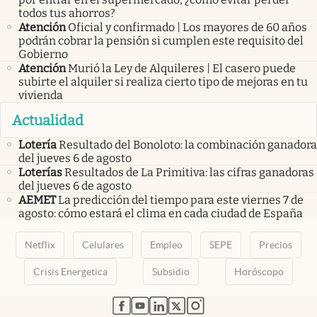
todos tus ahorros?
Atención
Oficial y confirmado | Los mayores de 60 años
podrán cobrar la pensión si cumplen este requisito del
Gobierno
Atención
Murió la Ley de Alquileres | El casero puede
subirte el alquiler si realiza cierto tipo de mejoras en tu
vivienda
Actualidad
Lotería
Resultado del Bonoloto: la combinación ganadora
del jueves 6 de agosto
Loterías
Resultados de La Primitiva: las cifras ganadoras
del jueves 6 de agosto
AEMET
La predicción del tiempo para este viernes 7 de
agosto: cómo estará el clima en cada ciudad de España
Netflix
Celulares
Empleo
SEPE
Precios
Crisis Energetica
Subsidio
Horóscopo
abre en nueva pestaña
abre en nueva pestaña
abre en nueva pestaña
abre en nueva pestaña
abre en nueva pestaña