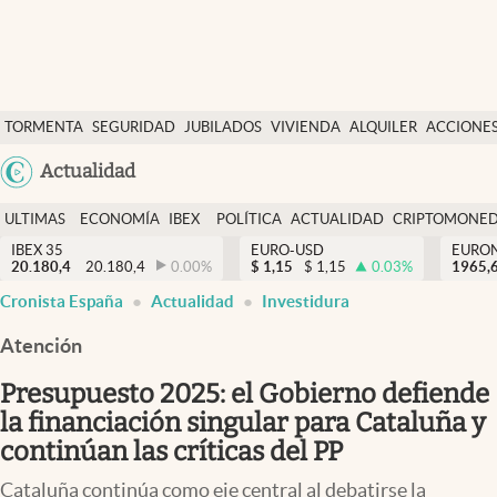
Últimas Noticias
TORMENTA
SEGURIDAD
JUBILADOS
VIVIENDA
ALQUILER
ACCIONE
Economía y finanzas
SOCIAL
Argentina
Actualidad
Política
España
Actualidad
ULTIMAS
ECONOMÍA
IBEX
POLÍTICA
ACTUALIDAD
CRIPTOMONE
México
NOTICIAS
Y
Y
IBEX 35
EURO-USD
EURO
Criptomonedas
20.180,4
20.180,4
0.00
%
$
1,15
$
1,15
0.03
%
USA
1965,
FINANZAS
EURO
Cronista España
Actualidad
Investidura
Colombia
España
Uruguay
Atención
Presupuesto 2025: el Gobierno defiende
la financiación singular para Cataluña y
continúan las críticas del PP
Cataluña continúa como eje central al debatirse la