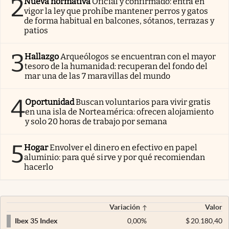
2
Nueva normativa
Oficial y confirmado: entra en
vigor la ley que prohíbe mantener perros y gatos
de forma habitual en balcones, sótanos, terrazas y
patios
3
Hallazgo
Arqueólogos se encuentran con el mayor
tesoro de la humanidad: recuperan del fondo del
mar una de las 7 maravillas del mundo
4
Oportunidad
Buscan voluntarios para vivir gratis
en una isla de Norteamérica: ofrecen alojamiento
y solo 20 horas de trabajo por semana
5
Hogar
Envolver el dinero en efectivo en papel
aluminio: para qué sirve y por qué recomiendan
hacerlo
Variación
Valor
0,00
%
$
20.180,40
Ibex 35 Index