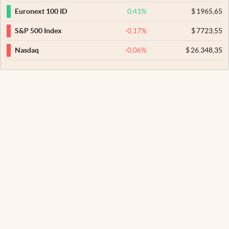
0,41
%
$
1965,65
Euronext 100 ID
-0,17
%
$
7723,55
S&P 500 Index
-0,06
%
$
26.348,35
Nasdaq