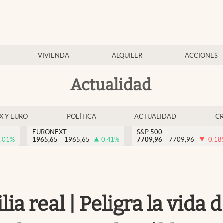
VIVIENDA
ALQUILER
ACCIONES
Actualidad
EX Y EURO
POLÍTICA
ACTUALIDAD
C
EURONEXT
S&P 500
.01
%
1965,65
1965,65
0.41
%
7709,96
7709,96
-0.18
a real | Peligra la vida d