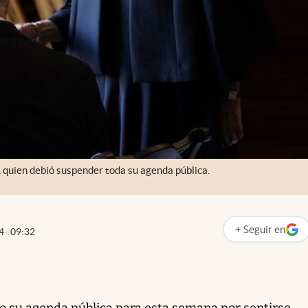
a, quien debió suspender toda su agenda pública.
+
Seguir
en
4
09:32
abre en nueva p
o su agenda pública para esta semana por sentirse