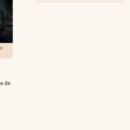
se
os de