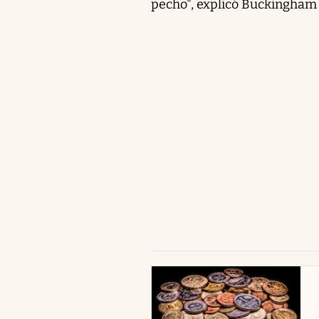
pecho", explicó Buckingham
abre en nueva pestaña