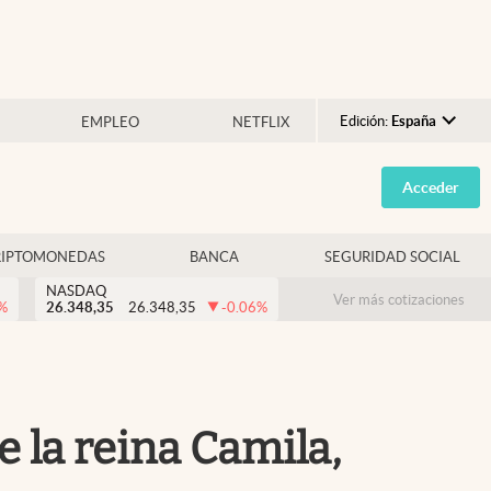
Edición:
España
EMPLEO
NETFLIX
Argentina
Acceder
España
México
RIPTOMONEDAS
BANCA
SEGURIDAD SOCIAL
USA
NASDAQ
Colombia
Ver más cotizaciones
%
26.348,35
26.348,35
-0.06
%
Uruguay
e la reina Camila,