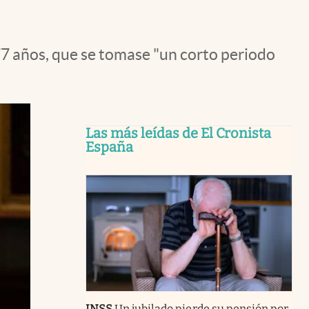
 77 años, que se tomase "un corto periodo
Las más leídas de El Cronista
España
INSS
Un jubilado pierde su pensión por