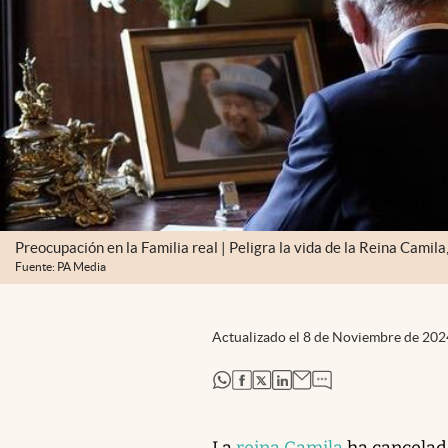
Preocupación en la Familia real | Peligra la vida de la Reina Camil
Fuente: PA Media
Actualizado el
8 de Noviembre de 202
abre en nueva pestaña
abre en nueva pestaña
abre en nueva pestaña
abre en nueva pestaña
La
reina Camila
ha cancelad