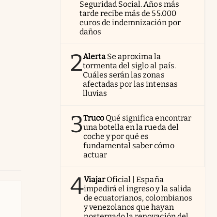
Seguridad Social. Años más
tarde recibe más de 55.000
euros de indemnización por
daños
2
Alerta
Se aproxima la
tormenta del siglo al país.
Cuáles serán las zonas
afectadas por las intensas
lluvias
3
Truco
Qué significa encontrar
una botella en la rueda del
coche y por qué es
fundamental saber cómo
actuar
4
Viajar
Oficial | España
impedirá el ingreso y la salida
de ecuatorianos, colombianos
y venezolanos que hayan
postergado la renovación del