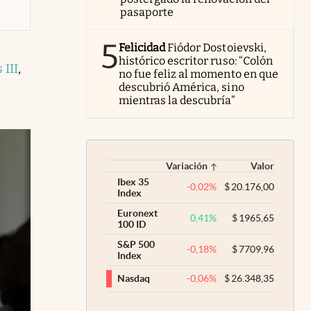
pasaporte
5
Felicidad
Fiódor Dostoievski,
histórico escritor ruso: “Colón
 III
,
no fue feliz al momento en que
descubrió América, sino
mientras la descubría”
Variación
Valor
Ibex 35
-0,02
%
$
20.176,00
Index
Euronext
0,41
%
$
1965,65
100 ID
S&P 500
-0,18
%
$
7709,96
Index
-0,06
%
$
26.348,35
Nasdaq