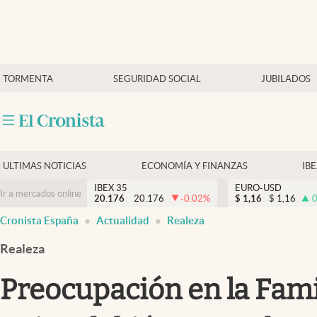
Últimas Noticias
TORMENTA
SEGURIDAD SOCIAL
JUBILADOS
Economía y finanzas
Política
Actualidad
Criptomonedas
ULTIMAS NOTICIAS
ECONOMÍA Y FINANZAS
IB
IBEX 35
EURO-USD
Ir a mercados online
20.176
20.176
-0.02
%
$
1,16
$
1,16
0
Cronista España
Actualidad
Realeza
Realeza
Preocupación en la Famili