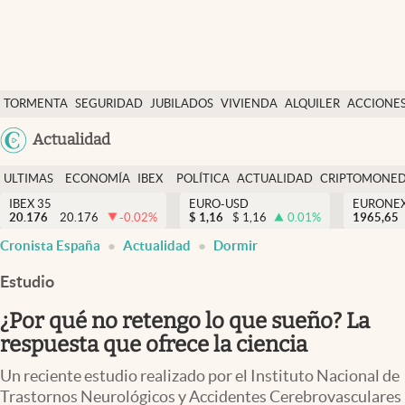
Últimas Noticias
TORMENTA
SEGURIDAD
JUBILADOS
VIVIENDA
ALQUILER
ACCIONE
Economía y finanzas
SOCIAL
Argentina
Actualidad
Política
España
Actualidad
ULTIMAS
ECONOMÍA
IBEX
POLÍTICA
ACTUALIDAD
CRIPTOMONE
México
NOTICIAS
Y
Y
IBEX 35
EURO-USD
EURONE
Criptomonedas
20.176
20.176
-0.02
%
$
1,16
$
1,16
0.01
%
USA
1965,65
FINANZAS
EURO
Cronista España
Actualidad
Dormir
Colombia
España
Uruguay
Estudio
¿Por qué no retengo lo que sueño? La
respuesta que ofrece la ciencia
Un reciente estudio realizado por el Instituto Nacional de
Trastornos Neurológicos y Accidentes Cerebrovasculares