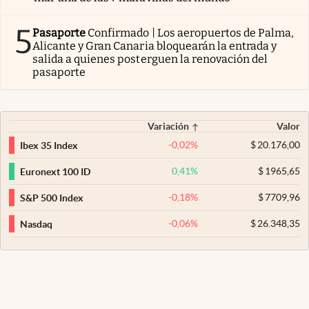
5
Pasaporte
Confirmado | Los aeropuertos de Palma,
Alicante y Gran Canaria bloquearán la entrada y
salida a quienes posterguen la renovación del
pasaporte
Variación
Valor
-0,02
%
$
20.176,00
Ibex 35 Index
0,41
%
$
1965,65
Euronext 100 ID
-0,18
%
$
7709,96
S&P 500 Index
-0,06
%
$
26.348,35
Nasdaq