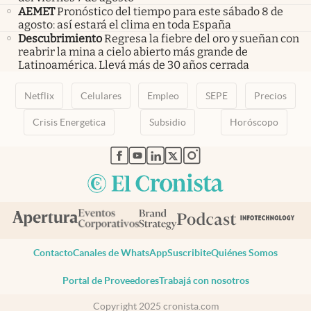
AEMET
Pronóstico del tiempo para este sábado 8 de
agosto: así estará el clima en toda España
Descubrimiento
Regresa la fiebre del oro y sueñan con
reabrir la mina a cielo abierto más grande de
Latinoamérica. Llevá más de 30 años cerrada
Netflix
Celulares
Empleo
SEPE
Precios
Crisis Energetica
Subsidio
Horóscopo
abre en nueva pestaña
abre en nueva pestaña
abre en nueva pestaña
abre en nueva pestaña
abre en nueva pestaña
Contacto
Canales de WhatsApp
Suscribite
Quiénes Somos
Portal de Proveedores
Trabajá con nosotros
Copyright 2025 cronista.com