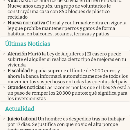
Viral
Gastó los ahorros de su vida en un terreno vacío.
Nueve años después, un grupo de voluntarios le
construyó una casa con 850 bloques de plástico
reciclado
Nueva normativa
Oficial y confirmado: entra en vigor la
ley que prohíbe mantener perros y gatos de forma
habitual en balcones, sótanos, terrazas y patios
Últimas Noticias
Atención
Murió la Ley de Alquileres | El casero puede
subirte el alquiler si realiza cierto tipo de mejoras en tu
vivienda
Fiscalidad
España suprime el límite de 3000 euros y
ahora la banca informará automáticamente de todos los
movimientos sospechosos en todas las cuentas del país
Grandes noticias
Las razones por las que el Ibex 35 está a
un paso de romper los 20.300 puntos: qué significa para
los inversionistas
Actualidad
Juicio Laboral
Un hombre es despedido tras no trabajar
por 17 días. Se justifica con que no vio el alta porque
tenía correo acumulado