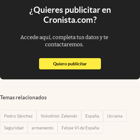
¿Quieres publicitar en
Cronista.com?
Accede aquí, completa tus datos y te
contactaremos.
abre en nueva pestaña
Quiero publicitar
Temas relacionados
Pedro Sánchez
Volodímir Zelenski
España
Ucrania
Seguridad
armamento
Felipe VI de España