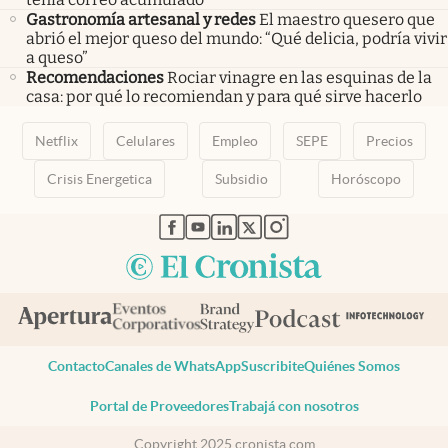
Gastronomía artesanal y redes
El maestro quesero que
abrió el mejor queso del mundo: “Qué delicia, podría vivir
a queso”
Recomendaciones
Rociar vinagre en las esquinas de la
casa: por qué lo recomiendan y para qué sirve hacerlo
Netflix
Celulares
Empleo
SEPE
Precios
Crisis Energetica
Subsidio
Horóscopo
abre en nueva pestaña
abre en nueva pestaña
abre en nueva pestaña
abre en nueva pestaña
abre en nueva pestaña
Contacto
Canales de WhatsApp
Suscribite
Quiénes Somos
Portal de Proveedores
Trabajá con nosotros
Copyright 2025 cronista.com