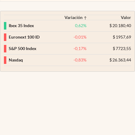
Variación
Valor
0,62
%
$
20.180,40
Ibex 35 Index
-0,01
%
$
1957,69
Euronext 100 ID
-0,17
%
$
7723,55
S&P 500 Index
-0,83
%
$
26.363,44
Nasdaq