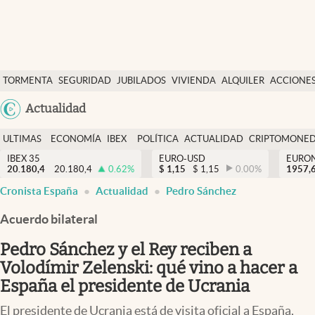
Últimas Noticias
TORMENTA
SEGURIDAD
JUBILADOS
VIVIENDA
ALQUILER
ACCIONE
Economía y finanzas
SOCIAL
Argentina
Actualidad
Política
España
Actualidad
ULTIMAS
ECONOMÍA
IBEX
POLÍTICA
ACTUALIDAD
CRIPTOMONE
México
NOTICIAS
Y
Y
IBEX 35
EURO-USD
EURO
Criptomonedas
20.180,4
20.180,4
0.62
%
$
1,15
$
1,15
0.00
%
USA
1957,
FINANZAS
EURO
Cronista España
Actualidad
Pedro Sánchez
Colombia
España
Uruguay
Acuerdo bilateral
Pedro Sánchez y el Rey reciben a
Volodímir Zelenski: qué vino a hacer a
España el presidente de Ucrania
El presidente de Ucrania está de visita oficial a España,