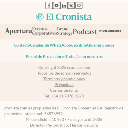
abre en nueva pestaña
abre en nueva pestaña
abre en nueva pestaña
abre en nueva pestaña
abre en nueva pestaña
Contacto
Canales de WhatsApp
Suscribite
Quiénes Somos
Portal de Proveedores
Trabajá con nosotros
Copyright 2025 cronista.com
Todos los derechos reservados
Términos y condiciones
Privacidad
Consentimiento
Tel:
+54 11 7078-3270
cronista.com
es propiedad de El Cronista Comercial S.A Registro de
propiedad intelectual: 56576959
N° de edición: 10.950 - 7 de agosto de 2026
Director Periodístico: Hernán de Goñi