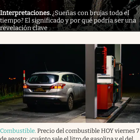
Interpretaciones
.
¿Sueñas con brujas todo el
tiempo? El significado y por qué podría ser una
revelación clave
Combustible
.
Precio del combustible HOY viernes 7
de agosto: ¿cuánto sale el litro de gasolina y el del