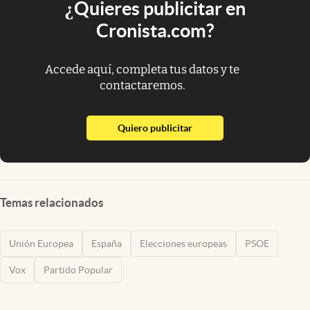
¿Quieres publicitar en
Cronista.com?
Accede aquí, completa tus datos y te
contactaremos.
abre en nueva pestaña
Quiero publicitar
Temas relacionados
Unión Europea
España
Elecciones europeas
PSOE
Vox
Partido Popular