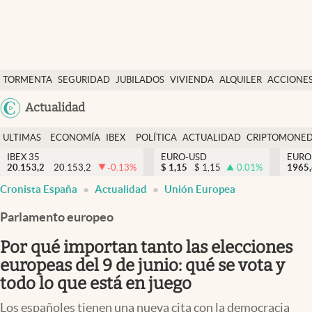
Últimas Noticias
TORMENTA
SEGURIDAD
JUBILADOS
VIVIENDA
ALQUILER
ACCIONE
Economía y finanzas
SOCIAL
Argentina
Actualidad
Política
España
Actualidad
ULTIMAS
ECONOMÍA
IBEX
POLÍTICA
ACTUALIDAD
CRIPTOMONE
México
NOTICIAS
Y
Y
IBEX 35
EURO-USD
EURO
Criptomonedas
20.153,2
20.153,2
-0.13
%
$
1,15
$
1,15
0.01
%
USA
1965
FINANZAS
EURO
Cronista España
Actualidad
Unión Europea
Colombia
España
Uruguay
Parlamento europeo
Por qué importan tanto las elecciones
europeas del 9 de junio: qué se vota y
todo lo que está en juego
Los españoles tienen una nueva cita con la democracia