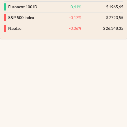
0,41
%
$
1965,65
Euronext 100 ID
-0,17
%
$
7723,55
S&P 500 Index
-0,06
%
$
26.348,35
Nasdaq