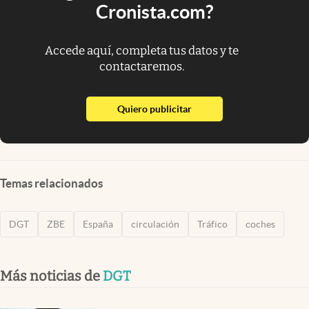
Cronista.com?
Accede aquí, completa tus datos y te
contactaremos.
abre en nueva pestaña
Quiero publicitar
Temas relacionados
DGT
ZBE
España
circulación
Tráfico
coches
Más noticias de
DGT