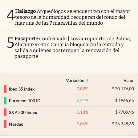
4
Hallazgo
Arqueólogos se encuentran con el mayor
tesoro de la humanidad: recuperan del fondo del
mar una de las 7 maravillas del mundo
5
Pasaporte
Confirmado | Los aeropuertos de Palma,
Alicante y Gran Canaria bloquearán la entrada y
salida a quienes posterguen la renovación del
pasaporte
Variación
Valor
-0,02
%
$
20.176,00
Ibex 35 Index
0,41
%
$
1965,65
Euronext 100 ID
-0,18
%
$
7709,96
S&P 500 Index
-0,06
%
$
26.348,35
Nasdaq