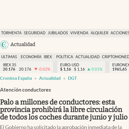
Últimas Noticias
TORMENTA
SEGURIDAD
JUBILADOS
VIVIENDA
ALQUILER
ACCIONE
Economía y finanzas
SOCIAL
Argentina
Actualidad
Política
España
Actualidad
ULTIMAS
ECONOMÍA
IBEX
POLÍTICA
ACTUALIDAD
CRIPTOMONE
México
NOTICIAS
Y
Y
IBEX 35
EURO-USD
EURONE
Criptomonedas
20.176
20.176
-0.02
%
$
1,16
$
1,16
0.01
%
USA
1965,65
FINANZAS
EURO
Cronista España
Actualidad
DGT
Colombia
España
Uruguay
Atención conductores
Palo a millones de conductores: esta
provincia prohibirá la libre circulación
de todos los coches durante junio y julio
El Gobierno ha solicitado la aprobación inmediata de la