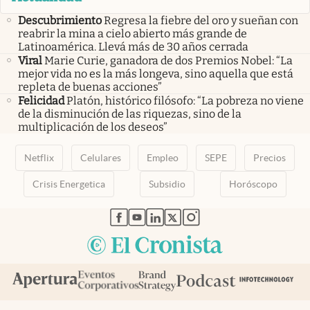
Descubrimiento
Regresa la fiebre del oro y sueñan con
reabrir la mina a cielo abierto más grande de
Latinoamérica. Llevá más de 30 años cerrada
Viral
Marie Curie, ganadora de dos Premios Nobel: “La
mejor vida no es la más longeva, sino aquella que está
repleta de buenas acciones”
Felicidad
Platón, histórico filósofo: “La pobreza no viene
de la disminución de las riquezas, sino de la
multiplicación de los deseos”
Netflix
Celulares
Empleo
SEPE
Precios
Crisis Energetica
Subsidio
Horóscopo
abre en nueva pestaña
abre en nueva pestaña
abre en nueva pestaña
abre en nueva pestaña
abre en nueva pestaña