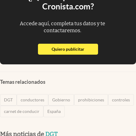
Cronista.com?
Accede aquí, completa tus datos y te
contactaremos.
abre en nueva pestaña
Quiero publicitar
Temas relacionados
DGT
conductores
Gobierno
prohibiciones
controles
carnet de conducir
España
Más noticias de
DGT