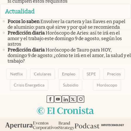
si cumplen estos requisitos
Actualidad
Pocos lo saben
Envolver la cartera y las llaves en papel
de aluminio: para qué sirve y por qué se recomienda
Predicción diaria
Horóscopo de Aries: así te irá en el
amor y el trabajo este domingo 9 de agosto, según los
astros
Predicción diaria
Horóscopo de Tauro para HOY,
domingo 9 de agosto: ¿cómo te irá en el amor, la salud y el
trabajo?
Netflix
Celulares
Empleo
SEPE
Precios
Crisis Energetica
Subsidio
Horóscopo
abre en nueva pestaña
abre en nueva pestaña
abre en nueva pestaña
abre en nueva pestaña
abre en nueva pestaña