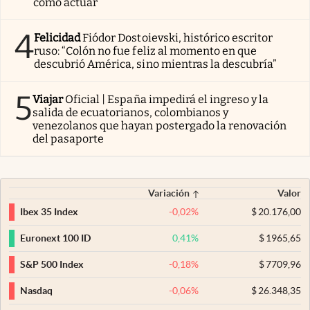
cómo actuar
4
Felicidad
Fiódor Dostoievski, histórico escritor
ruso: “Colón no fue feliz al momento en que
descubrió América, sino mientras la descubría”
5
Viajar
Oficial | España impedirá el ingreso y la
salida de ecuatorianos, colombianos y
venezolanos que hayan postergado la renovación
del pasaporte
Variación
Valor
-0,02
%
$
20.176,00
Ibex 35 Index
0,41
%
$
1965,65
Euronext 100 ID
-0,18
%
$
7709,96
S&P 500 Index
-0,06
%
$
26.348,35
Nasdaq