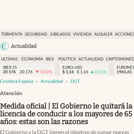
Últimas Noticias
TORMENTA
SEGURIDAD
JUBILADOS
VIVIENDA
ALQUILER
ACCIONE
Economía y finanzas
SOCIAL
Argentina
Actualidad
Política
España
Actualidad
ULTIMAS
ECONOMÍA
IBEX
POLÍTICA
ACTUALIDAD
CRIPTOMONE
México
NOTICIAS
Y
Y
IBEX 35
EURO-USD
EURONE
Criptomonedas
20.176
20.176
-0.02
%
$
1,16
$
1,16
0.01
%
USA
1965,65
FINANZAS
EURO
Cronista España
Actualidad
DGT
Colombia
España
Uruguay
Atención
Medida oficial | El Gobierno le quitará la
licencia de conducir a los mayores de 65
años: estas son las razones
El Gobierno y la DGT tienen el objetivo de sumar nuevas