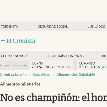
Últimas Noticias
TORMENTA
SEGURIDAD SOCIAL
JUBILADOS
Economía y finanzas
Política
Actualidad
Criptomonedas
ULTIMAS NOTICIAS
ECONOMÍA Y FINANZAS
IB
IBEX 35
EURO-USD
Ir a mercados online
20.176
20.176
-0.02
%
$
1,16
$
1,16
0
Cronista España
Actualidad
Alimentación Saludable
Alimentos milenarios
No es champiñón: el hong