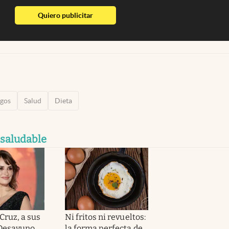
abre en nueva pestaña
Quiero publicitar
gos
Salud
Dieta
 saludable
Cruz, a sus
Ni fritos ni revueltos:
“Desayuno
la forma perfecta de