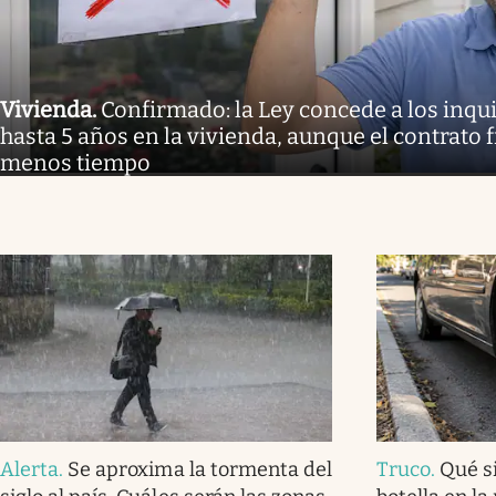
Vivienda
.
Confirmado: la Ley concede a los inq
hasta 5 años en la vivienda, aunque el contrato 
menos tiempo
Alerta
.
Se aproxima la tormenta del
Truco
.
Qué s