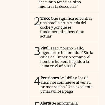
descubrió América, sino
mientras la descubría”
2
Truco
Qué significa encontrar
una botella en la rueda del
coche y por qué es
fundamental saber cómo
actuar
3
Viral
Isaac Moreno Gallo,
ingeniero e historiador: “Sin la
caída del Imperio romano, el
hombre hubiera llegado a la
Luna en el año 1000”
4
Pensiones
Se jubila a los 63
años y se conmueve al ver su
primer recibo: “Una excelente
y maravillosa paga”
Alerta
Se aproxima la