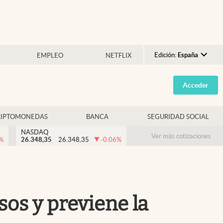
Edición:
España
EMPLEO
NETFLIX
Argentina
Acceder
España
México
RIPTOMONEDAS
BANCA
SEGURIDAD SOCIAL
USA
NASDAQ
Colombia
Ver más cotizaciones
%
26.348,35
26.348,35
-0.06
%
Uruguay
os y previene la