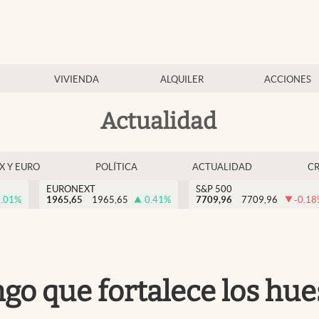
VIVIENDA
ALQUILER
ACCIONES
Actualidad
EX Y EURO
POLÍTICA
ACTUALIDAD
C
EURONEXT
S&P 500
.01
%
1965,65
1965,65
0.41
%
7709,96
7709,96
-0.18
o que fortalece los hues