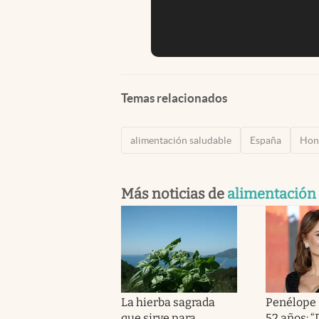
Temas relacionados
alimentación saludable
España
Hon
Más noticias de
alimentación
La hierba sagrada
Penélope 
que sirve para
52 años: 