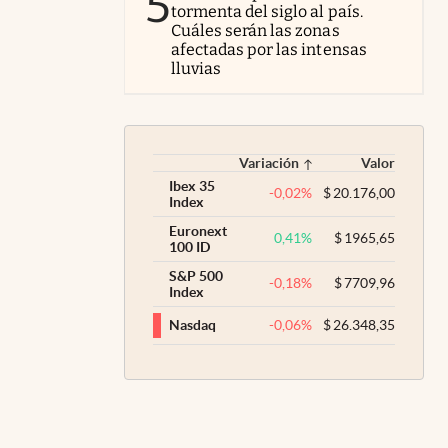
5
tormenta del siglo al país.
Cuáles serán las zonas
afectadas por las intensas
lluvias
Variación
Valor
Ibex 35
-0,02
%
$
20.176,00
Index
Euronext
0,41
%
$
1965,65
100 ID
S&P 500
-0,18
%
$
7709,96
Index
-0,06
%
$
26.348,35
Nasdaq