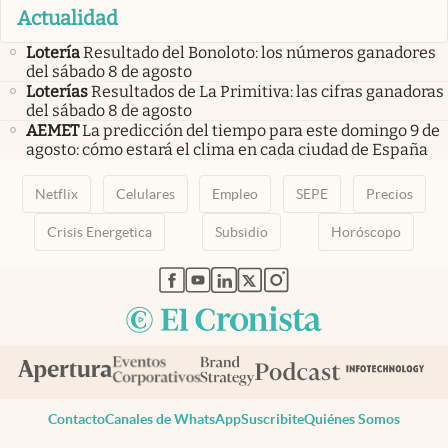
Actualidad
Lotería
Resultado del Bonoloto: los números ganadores
del sábado 8 de agosto
Loterías
Resultados de La Primitiva: las cifras ganadoras
del sábado 8 de agosto
AEMET
La predicción del tiempo para este domingo 9 de
agosto: cómo estará el clima en cada ciudad de España
Netflix
Celulares
Empleo
SEPE
Precios
Crisis Energetica
Subsidio
Horóscopo
abre en nueva pestaña
abre en nueva pestaña
abre en nueva pestaña
abre en nueva pestaña
abre en nueva pestaña
Contacto
Canales de WhatsApp
Suscribite
Quiénes Somos