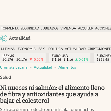
Últimas Noticias
TORMENTA
SEGURIDAD
JUBILADOS
VIVIENDA
ALQUILER
ACCIONE
Economía y finanzas
SOCIAL
Argentina
Actualidad
Política
España
Actualidad
ULTIMAS
ECONOMÍA
IBEX
POLÍTICA
ACTUALIDAD
CRIPTOMONE
México
NOTICIAS
Y
Y
IBEX 35
EURO-USD
EURONE
Criptomonedas
20.176
20.176
-0.02
%
$
1,16
$
1,16
0.01
%
USA
1965,65
FINANZAS
EURO
Cronista España
Actualidad
Alimentos
Colombia
España
Uruguay
Salud
Ni nueces ni salmón: el alimento lleno
de fibra y antioxidantes que ayuda a
bajar el colesterol
Se trata de un producto en particular que muchos