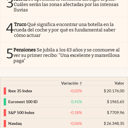
3
Cuáles serán las zonas afectadas por las intensas
lluvias
4
Truco
Qué significa encontrar una botella en la
rueda del coche y por qué es fundamental saber
cómo actuar
5
Pensiones
Se jubila a los 63 años y se conmueve al
ver su primer recibo: “Una excelente y maravillosa
paga”
Variación
Valor
-0,02
%
$
20.176,00
Ibex 35 Index
0,41
%
$
1965,65
Euronext 100 ID
-0,18
%
$
7709,96
S&P 500 Index
-0,06
%
$
26.348,35
Nasdaq