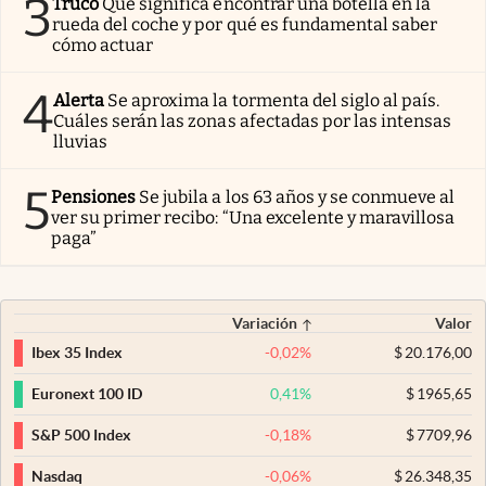
3
Truco
Qué significa encontrar una botella en la
rueda del coche y por qué es fundamental saber
cómo actuar
4
Alerta
Se aproxima la tormenta del siglo al país.
Cuáles serán las zonas afectadas por las intensas
lluvias
5
Pensiones
Se jubila a los 63 años y se conmueve al
ver su primer recibo: “Una excelente y maravillosa
paga”
Variación
Valor
-0,02
%
$
20.176,00
Ibex 35 Index
0,41
%
$
1965,65
Euronext 100 ID
-0,18
%
$
7709,96
S&P 500 Index
-0,06
%
$
26.348,35
Nasdaq