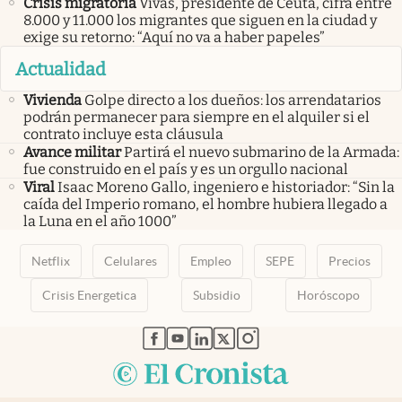
Crisis migratoria
Vivas, presidente de Ceuta, cifra entre
8.000 y 11.000 los migrantes que siguen en la ciudad y
exige su retorno: “Aquí no va a haber papeles”
Actualidad
Vivienda
Golpe directo a los dueños: los arrendatarios
podrán permanecer para siempre en el alquiler si el
contrato incluye esta cláusula
Avance militar
Partirá el nuevo submarino de la Armada:
fue construido en el país y es un orgullo nacional
Viral
Isaac Moreno Gallo, ingeniero e historiador: “Sin la
caída del Imperio romano, el hombre hubiera llegado a
la Luna en el año 1000”
Netflix
Celulares
Empleo
SEPE
Precios
Crisis Energetica
Subsidio
Horóscopo
abre en nueva pestaña
abre en nueva pestaña
abre en nueva pestaña
abre en nueva pestaña
abre en nueva pestaña