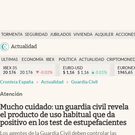
Últimas Noticias
TORMENTA
SEGURIDAD
JUBILADOS
VIVIENDA
ALQUILER
ACCIONE
Economía y finanzas
SOCIAL
Argentina
Actualidad
Política
España
Actualidad
ULTIMAS
ECONOMÍA
IBEX
POLÍTICA
ACTUALIDAD
CRIPTOMONE
México
NOTICIAS
Y
Y
IBEX 35
EURO-USD
EURONE
Criptomonedas
20.176
20.176
-0.02
%
$
1,16
$
1,16
0.01
%
USA
1965,65
FINANZAS
EURO
Cronista España
Actualidad
Guardia Civil
Colombia
España
Uruguay
Atención
Mucho cuidado: un guardia civil revela
el producto de uso habitual que da
positivo en los test de estupefacientes
Los agentes de la Guardia Civil deben controlar las