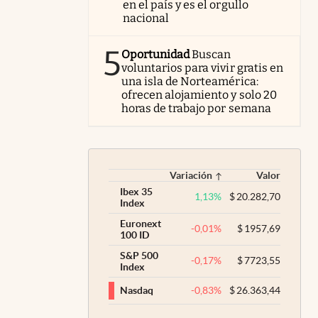
en el país y es el orgullo
nacional
5
Oportunidad
Buscan
voluntarios para vivir gratis en
una isla de Norteamérica:
ofrecen alojamiento y solo 20
horas de trabajo por semana
Variación
Valor
Ibex 35
1,13
%
$
20.282,70
Index
Euronext
-0,01
%
$
1957,69
100 ID
S&P 500
-0,17
%
$
7723,55
Index
-0,83
%
$
26.363,44
Nasdaq