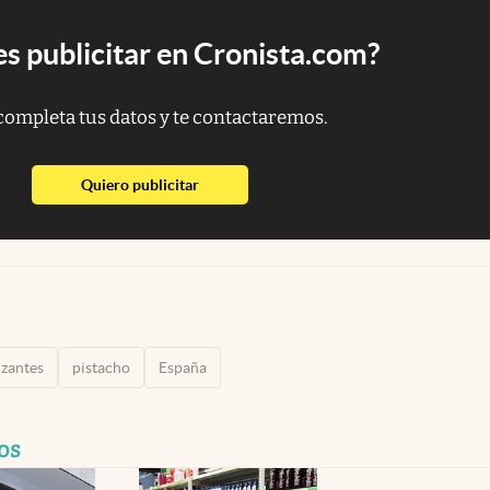
s publicitar en Cronista.com?
completa tus datos y te contactaremos.
abre en nueva pestaña
Quiero publicitar
zantes
pistacho
España
os