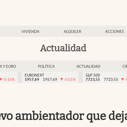
VIVIENDA
ALQUILER
ACCIONES
Actualidad
EX Y EURO
POLÍTICA
ACTUALIDAD
C
EURONEXT
S&P 500
-0.16
%
1957,69
1957,69
-0.01
%
7723,55
7723,55
-
vo ambientador que deja