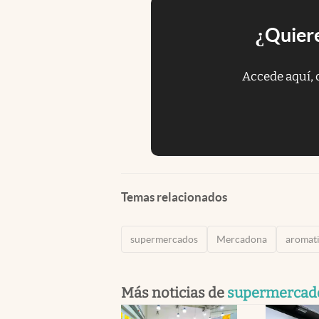
¿Quiere
Accede aquí, 
Temas relacionados
supermercados
Mercadona
aromati
Más noticias de
supermercad