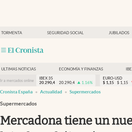
Últimas Noticias
TORMENTA
SEGURIDAD SOCIAL
JUBILADOS
Economía y finanzas
Política
Actualidad
Criptomonedas
ULTIMAS NOTICIAS
ECONOMÍA Y FINANZAS
IB
IBEX 35
EURO-USD
Ir a mercados online
20.290,4
20.290,4
1.16
%
$
1,15
$
1,15
Cronista España
Actualidad
Supermercados
Supermercados
Mercadona tiene un nue