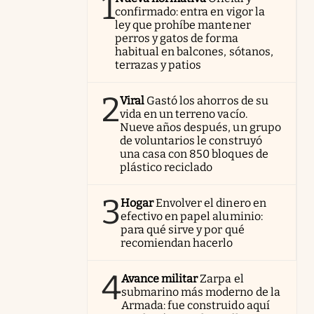
1
confirmado: entra en vigor la
ley que prohíbe mantener
perros y gatos de forma
habitual en balcones, sótanos,
terrazas y patios
2
Viral
Gastó los ahorros de su
vida en un terreno vacío.
Nueve años después, un grupo
de voluntarios le construyó
una casa con 850 bloques de
plástico reciclado
3
Hogar
Envolver el dinero en
efectivo en papel aluminio:
para qué sirve y por qué
recomiendan hacerlo
4
Avance militar
Zarpa el
submarino más moderno de la
Armada: fue construido aquí