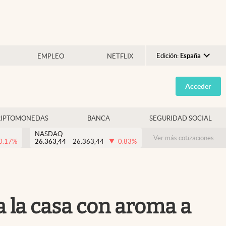
Edición:
España
EMPLEO
NETFLIX
Argentina
Acceder
España
México
RIPTOMONEDAS
BANCA
SEGURIDAD SOCIAL
USA
NASDAQ
Colombia
Ver más cotizaciones
0.17
%
26.363,44
26.363,44
-0.83
%
Uruguay
 la casa con aroma a