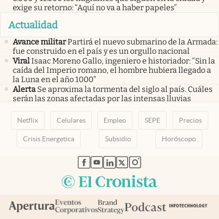
exige su retorno: “Aquí no va a haber papeles”
Actualidad
Avance militar
Partirá el nuevo submarino de la Armada:
fue construido en el país y es un orgullo nacional
Viral
Isaac Moreno Gallo, ingeniero e historiador: “Sin la
caída del Imperio romano, el hombre hubiera llegado a
la Luna en el año 1000”
Alerta
Se aproxima la tormenta del siglo al país. Cuáles
serán las zonas afectadas por las intensas lluvias
Netflix
Celulares
Empleo
SEPE
Precios
Crisis Energetica
Subsidio
Horóscopo
abre en nueva pestaña
abre en nueva pestaña
abre en nueva pestaña
abre en nueva pestaña
abre en nueva pestaña