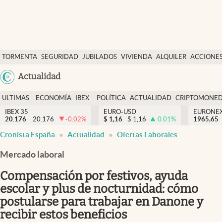
Últimas Noticias
TORMENTA
SEGURIDAD
JUBILADOS
VIVIENDA
ALQUILER
ACCIONE
Economía y finanzas
SOCIAL
Argentina
Actualidad
Política
España
Actualidad
ULTIMAS
ECONOMÍA
IBEX
POLÍTICA
ACTUALIDAD
CRIPTOMONE
México
NOTICIAS
Y
Y
IBEX 35
EURO-USD
EURONE
Criptomonedas
20.176
20.176
-0.02
%
$
1,16
$
1,16
0.01
%
USA
1965,65
FINANZAS
EURO
Cronista España
Actualidad
Ofertas Laborales
Colombia
España
Uruguay
Mercado laboral
Compensación por festivos, ayuda
escolar y plus de nocturnidad: cómo
postularse para trabajar en Danone y
recibir estos beneficios