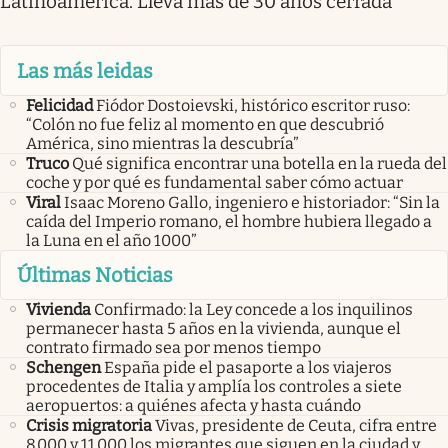
Latinoamérica. Llevá más de 30 años cerrada
Las más leidas
Felicidad
Fiódor Dostoievski, histórico escritor ruso:
“Colón no fue feliz al momento en que descubrió
América, sino mientras la descubría”
Truco
Qué significa encontrar una botella en la rueda del
coche y por qué es fundamental saber cómo actuar
Viral
Isaac Moreno Gallo, ingeniero e historiador: “Sin la
caída del Imperio romano, el hombre hubiera llegado a
la Luna en el año 1000”
Últimas Noticias
Vivienda
Confirmado: la Ley concede a los inquilinos
permanecer hasta 5 años en la vivienda, aunque el
contrato firmado sea por menos tiempo
Schengen
España pide el pasaporte a los viajeros
procedentes de Italia y amplía los controles a siete
aeropuertos: a quiénes afecta y hasta cuándo
Crisis migratoria
Vivas, presidente de Ceuta, cifra entre
8.000 y 11.000 los migrantes que siguen en la ciudad y