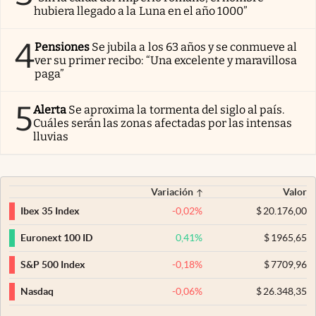
hubiera llegado a la Luna en el año 1000”
4
Pensiones
Se jubila a los 63 años y se conmueve al
ver su primer recibo: “Una excelente y maravillosa
paga”
5
Alerta
Se aproxima la tormenta del siglo al país.
Cuáles serán las zonas afectadas por las intensas
lluvias
Variación
Valor
-0,02
%
$
20.176,00
Ibex 35 Index
0,41
%
$
1965,65
Euronext 100 ID
-0,18
%
$
7709,96
S&P 500 Index
-0,06
%
$
26.348,35
Nasdaq